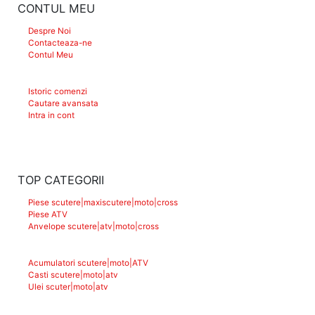
CONTUL MEU
Despre Noi
Contacteaza-ne
Contul Meu
Istoric comenzi
Cautare avansata
Intra in cont
TOP CATEGORII
Piese scutere|maxiscutere|moto|cross
Piese ATV
Anvelope scutere|atv|moto|cross
Acumulatori scutere|moto|ATV
Casti scutere|moto|atv
Ulei scuter|moto|atv