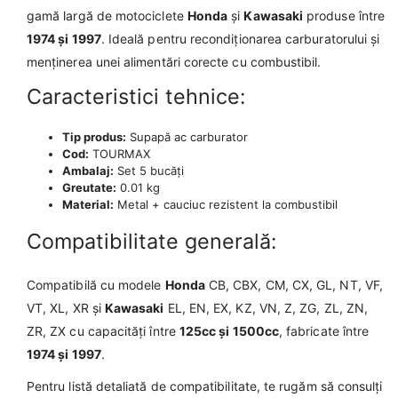
gamă largă de motociclete
Honda
și
Kawasaki
produse între
1974 și 1997
. Ideală pentru recondiționarea carburatorului și
menținerea unei alimentări corecte cu combustibil.
Caracteristici tehnice:
Tip produs:
Supapă ac carburator
Cod:
TOURMAX
Ambalaj:
Set 5 bucăți
Greutate:
0.01 kg
Material:
Metal + cauciuc rezistent la combustibil
Compatibilitate generală:
Compatibilă cu modele
Honda
CB, CBX, CM, CX, GL, NT, VF,
VT, XL, XR și
Kawasaki
EL, EN, EX, KZ, VN, Z, ZG, ZL, ZN,
ZR, ZX cu capacități între
125cc și 1500cc
, fabricate între
1974 și 1997
.
Pentru listă detaliată de compatibilitate, te rugăm să consulți