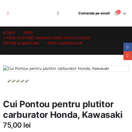
Comanda pe email
ACASĂ
SHOP
1. PIESE SCUTERE | MAXISCUTERE | MOTO | CROSS
SISTEM ALIMENTARE
PIESE CARBURATOR
CUI PONTOU PENTRU PLUTITOR CARBURATOR HONDA, KAWASAKI
Cui Pontou pentru plutitor
carburator Honda, Kawasaki
75,00
lei