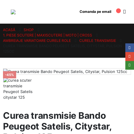
Comanda pe email
ACASĂ
SHOP
1. PIESE SCUTERE | MAXISCUTERE | MOTO | CROSS
AMBREIAJE VARIATOARE CURELE ROLE
CURELE TRANSMISIE
CUREA TRANSMISIE BANDO PEUGEOT SATELIS, CITYSTAR, PULSION
125CC
-45%
Curea transmisie Bando
Peugeot Satelis, Citystar,