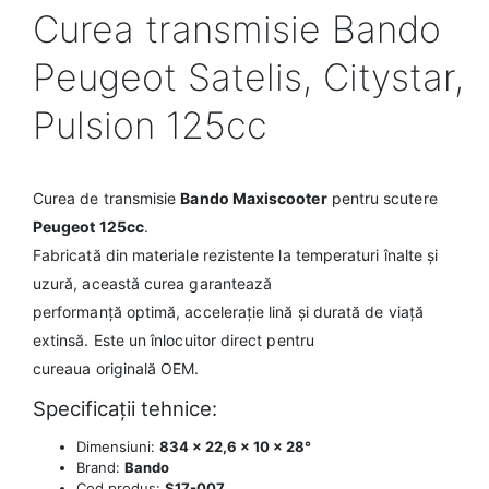
Curea transmisie Bando
Peugeot Satelis, Citystar,
Pulsion 125cc
Curea de transmisie
Bando Maxiscooter
pentru scutere
Peugeot 125cc
.
Fabricată din materiale rezistente la temperaturi înalte și
uzură, această curea garantează
performanță optimă, accelerație lină și durată de viață
extinsă. Este un înlocuitor direct pentru
cureaua originală OEM.
Specificații tehnice:
Dimensiuni:
834 x 22,6 x 10 x 28°
Brand:
Bando
Cod produs:
S17-007