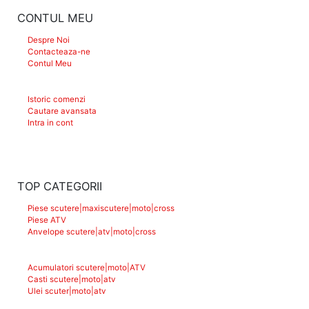
CONTUL MEU
Despre Noi
Contacteaza-ne
Contul Meu
Istoric comenzi
Cautare avansata
Intra in cont
TOP CATEGORII
Piese scutere|maxiscutere|moto|cross
Piese ATV
Anvelope scutere|atv|moto|cross
Acumulatori scutere|moto|ATV
Casti scutere|moto|atv
Ulei scuter|moto|atv