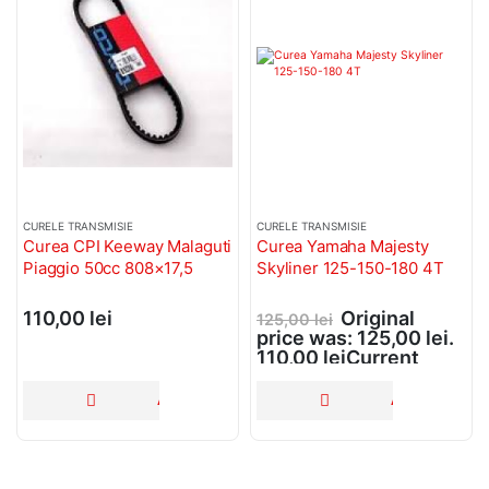
CURELE TRANSMISIE
CURELE TRANSMISIE
Curea CPI Keeway Malaguti
Curea Yamaha Majesty
Piaggio 50cc 808×17,5
Skyliner 125-150-180 4T
110,00
lei
Original
125,00
lei
price was: 125,00 lei.
110,00
lei
Current
price is: 110,00 lei.
ADAUGĂ ÎN COȘ
ADAUGĂ ÎN C