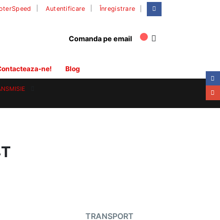
|
oterSpeed
Autentificare
Înregistrare
Comanda pe email
ontacteaza-ne!
Blog
ANSMISIE
4T
TRANSPORT