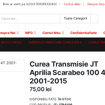
|
Bine ai venit pe SCOOTERSPEED.RO!
Contul Meu
Despre Sco
espre Noi
INFO
Contul Meu
Confidentialitate
C
 | MOTO | CROSS
AMBREIAJE VARIATOARE CURELE ROLE
CURELE TR
2015
Curea Transmisie JT
Aprilia Scarabeo 100 
2001-2015
75,00
lei
DISPONIBILITATE:
ÎN STOC
COD PRODUS:
JT-JTB4109