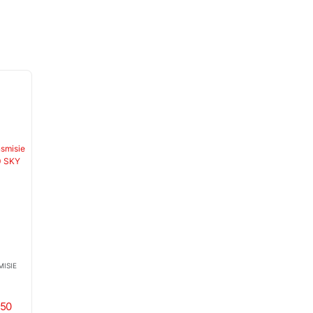
-31%
MISIE
CURELE TRANSMISIE
CURELE TRANSMISIE
CURELE TRANSMISIE
Curea Pompa
Curea Piaggio
Curea Piaggio
Ulei Piaggio-
Ape Poker
Gilera Aprilia
50
Gilera 50cc.
Diesel Benzina
Derbi 18.5×811