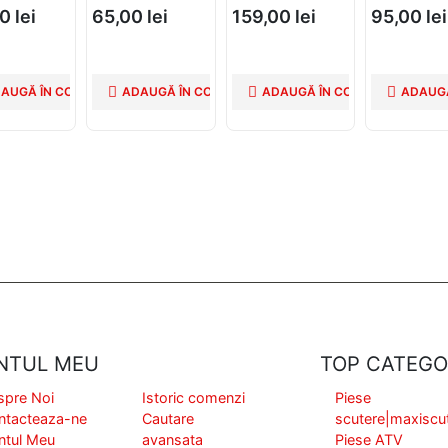
49cc 2T Athena
SKY 50CC
00
lei
65,00
lei
159,00
lei
95,00
lei
AUGĂ ÎN COȘ
ADAUGĂ ÎN COȘ
ADAUGĂ ÎN COȘ
ADAUGĂ
NTUL MEU
TOP CATEGO
spre Noi
Istoric comenzi
Piese
ntacteaza-ne
Cautare
scutere|maxiscu
ntul Meu
avansata
Piese ATV