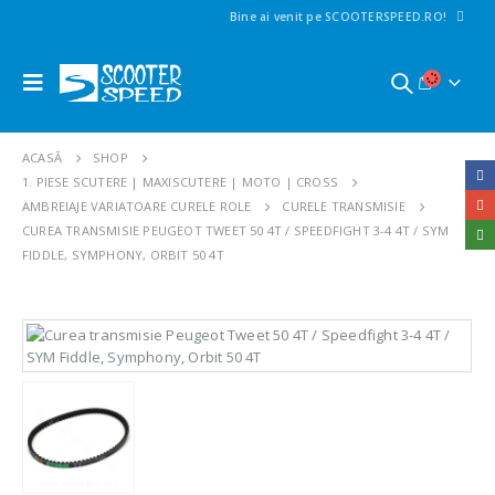
Bine ai venit pe SCOOTERSPEED.RO!
ACASĂ
SHOP
1. PIESE SCUTERE | MAXISCUTERE | MOTO | CROSS
AMBREIAJE VARIATOARE CURELE ROLE
CURELE TRANSMISIE
CUREA TRANSMISIE PEUGEOT TWEET 50 4T / SPEEDFIGHT 3-4 4T / SYM
FIDDLE, SYMPHONY, ORBIT 50 4T