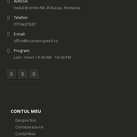
ADRESA:
Vadul Bistritei NR.36 Bacau, Romania
Telefon:
0756427887
E-mail:
office@scooterspeed.ro
Program:
Luni - Vineri / 9:00 AM - 18:00 PM
CONTUL MEU
Despre Noi
Contacteaza-ne
Contul Meu