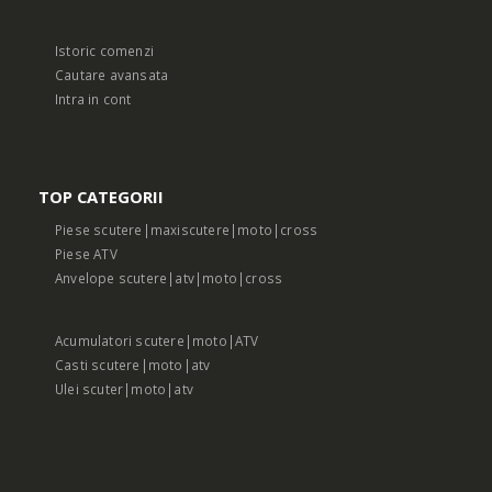
Istoric comenzi
Cautare avansata
Intra in cont
TOP CATEGORII
Piese scutere|maxiscutere|moto|cross
Piese ATV
Anvelope scutere|atv|moto|cross
Acumulatori scutere|moto|ATV
Casti scutere|moto|atv
Ulei scuter|moto|atv