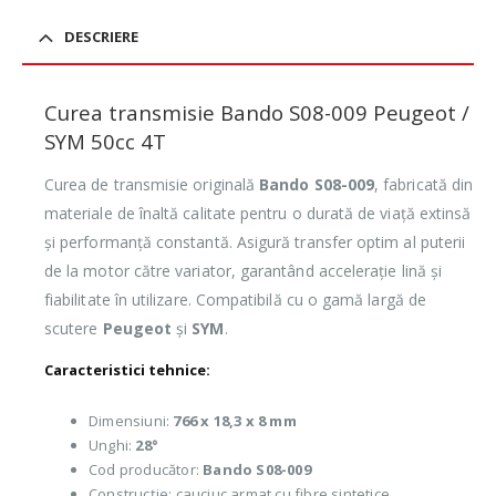
DESCRIERE
Curea transmisie Bando S08-009 Peugeot /
SYM 50cc 4T
Curea de transmisie originală
Bando S08-009
, fabricată din
materiale de înaltă calitate pentru o durată de viață extinsă
și performanță constantă. Asigură transfer optim al puterii
de la motor către variator, garantând accelerație lină și
fiabilitate în utilizare. Compatibilă cu o gamă largă de
scutere
Peugeot
și
SYM
.
Caracteristici tehnice:
Dimensiuni:
766 x 18,3 x 8 mm
Unghi:
28°
Cod producător:
Bando S08-009
Construcție: cauciuc armat cu fibre sintetice