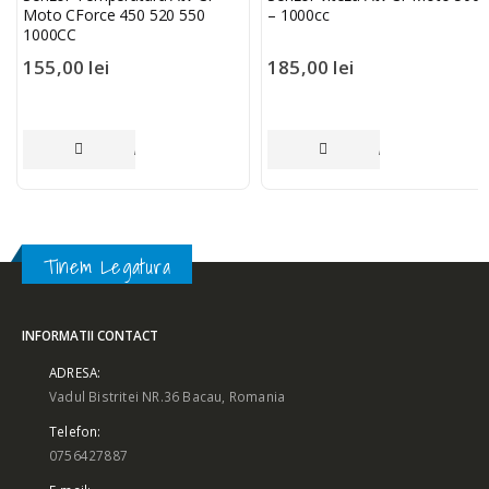
Moto CForce 450 520 550
– 1000cc
1000CC
155,00
lei
185,00
lei
ADAUGĂ ÎN COȘ
ADAUGĂ ÎN COȘ
Tinem Legatura
INFORMATII CONTACT
ADRESA:
Vadul Bistritei NR.36 Bacau, Romania
Telefon:
0756427887