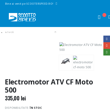
Bine ai venit pe SCOOTERSPEED.RO!
ACASĂ
SHOP
2. PIESE ATV
CF-MOTO 500-800CC
SISTEM ELECTRIC SI COMPONENTE
ELECTROMOTOR ATV CF MOTO 500
Electromotor ATV CF Moto
500
335,00
lei
DISPONIBILITATE:
ÎN STOC