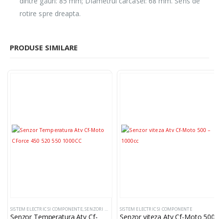
dintre găuri: 85 mm; Diametrul carcasei: 68 mm. Sens de
rotire spre dreapta.
PRODUSE SIMILARE
SISTEM ELECTRIC SI COMPONENTE
,
SENZORI TEMPERATURA APA
SISTEM ELECTRIC SI COMPONENTE
Senzor Temperatura Atv Cf-
Senzor viteza Atv Cf-Moto 500