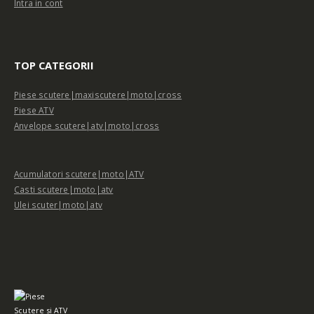
Intra in cont
TOP CATEGORII
Piese scutere|maxiscutere|moto|cross
Piese ATV
Anvelope scutere|atv|moto|cross
Acumulatori scutere|moto|ATV
Casti scutere|moto|atv
Ulei scuter|moto|atv