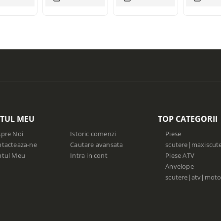
TUL MEU
TOP CATEGORII
pre Noi
Istoric comenzi
Piese
tacteaza-ne
Cautare avansata
scutere|maxiscut
ntul Meu
Intra in cont
Piese ATV
Anvelope
scutere|atv|moto