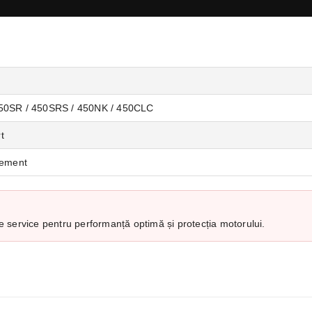
SR / 450SRS / 450NK / 450CLC
t
ement
 de service pentru performanță optimă și protecția motorului.