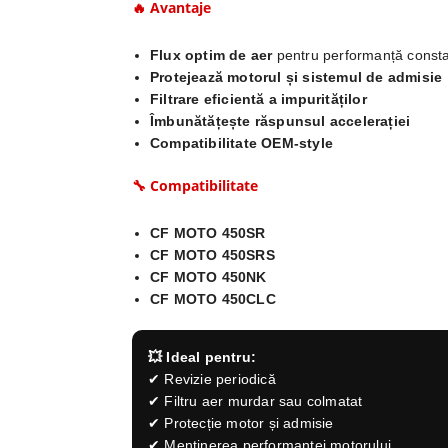
🔥 Avantaje
Flux optim de aer
pentru performanță const
Protejează motorul și sistemul de admisie
Filtrare eficientă a impurităților
Îmbunătățește răspunsul accelerației
Compatibilitate OEM-style
🔧 Compatibilitate
CF MOTO 450SR
CF MOTO 450SRS
CF MOTO 450NK
CF MOTO 450CLC
💥 Ideal pentru:
✔ Revizie periodică
✔ Filtru aer murdar sau colmatat
✔ Protecție motor și admisie
✔ Menținerea performanței motorului