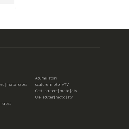
Current price
is: 35,00 lei.
Acumulatori
ere|moto|cross
scutere|moto|ATV
Casti scutere|moto|atv
Ulei scuter|moto|atv
|cross