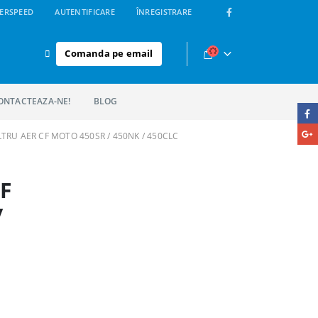
ERSPEED
AUTENTIFICARE
ÎNREGISTRARE
Comanda pe email
ONTACTEAZA-NE!
BLOG
LTRU AER CF MOTO 450SR / 450NK / 450CLC
F
/