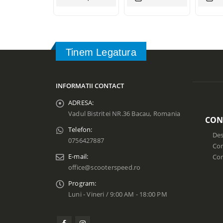
Tinem Legatura
INFORMATII CONTACT
ADRESA:
Vadul Bistritei NR.36 Bacau, Romania
CON
Telefon:
Des
0756427887
Con
E-mail:
Co
office@scooterspeed.ro
Program:
Luni - Vineri / 9:00 AM - 18:00 PM