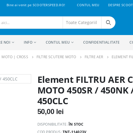
Bine ai venit pe SCOOTERSPEED.RO!
CONTUL MEU
DESPRE SCOOT
E NOI
INFO
CONTUL MEU
CONFIDENTIALITATE
C
 | MOTO | CROSS
FILTRE SCUTERE MOTO
FILTRE AER
ELEMENT FI
Element FILTRU AER C
MOTO 450SR / 450NK 
450CLC
50,00
lei
DISPONIBILITATE:
ÎN STOC
COD PRODUS:
TNT-114023V