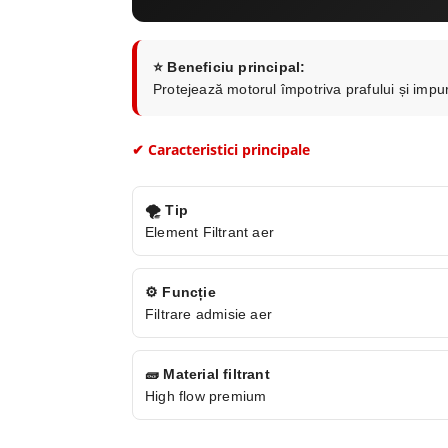
⭐ Beneficiu principal:
Protejează motorul împotriva prafului și impu
✔ Caracteristici principale
🌪 Tip
Element Filtrant aer
⚙️ Funcție
Filtrare admisie aer
🧱 Material filtrant
High flow premium