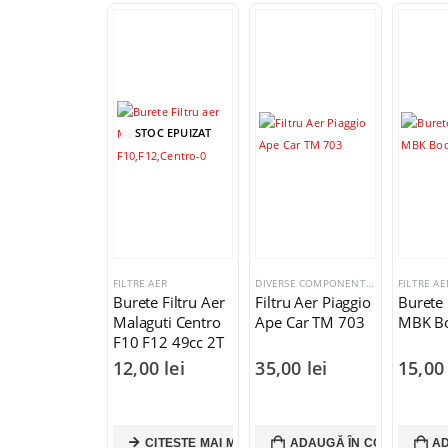
STOC EPUIZAT
FILTRE AER
DIVERSE COMPONENTE
,
FILTRE AER
FILTRE AE
Burete Filtru Aer
Filtru Aer Piaggio
Burete 
Malaguti Centro
Ape Car TM 703
MBK Bo
F10 F12 49cc 2T
12,00
lei
35,00
lei
15,0
CITEȘTE MAI MULT
ADAUGĂ ÎN COȘ
AD