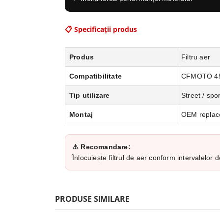
📋 Specificații produs
Produs
Filtru aer
Compatibilitate
CFMOTO 450
Tip utilizare
Street / spor
Montaj
OEM replac
⚠️ Recomandare:
Înlocuiește filtrul de aer conform intervalelor
PRODUSE SIMILARE