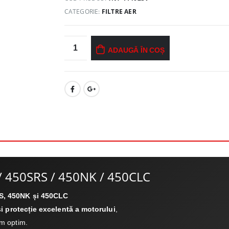
CATEGORIE:
FILTRE AER
ADAUGĂ ÎN COȘ
/ 450SRS / 450NK / 450CLC
, 450NK și 450CLC
 și protecție excelentă a motorului
,
um optim.