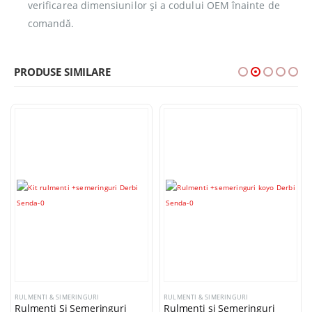
verificarea dimensiunilor și a codului OEM înainte de
comandă.
PRODUSE SIMILARE
-8%
STOC EPUIZAT
RULMENTI & SIMERINGURI
RULMENTI & SIMERINGURI
inguri
Rulmenti si Semeringuri
Rulment Ambielaj Pia