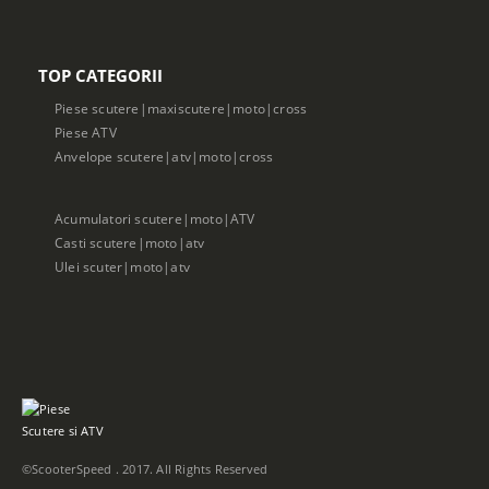
TOP CATEGORII
Piese scutere|maxiscutere|moto|cross
Piese ATV
Anvelope scutere|atv|moto|cross
Acumulatori scutere|moto|ATV
Casti scutere|moto|atv
Ulei scuter|moto|atv
©ScooterSpeed . 2017. All Rights Reserved