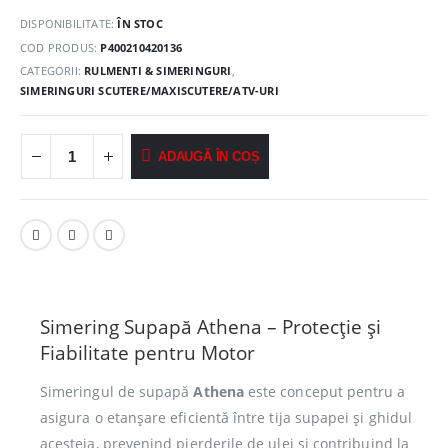
DISPONIBILITATE:
ÎN STOC
COD PRODUS:
P400210420136
CATEGORII:
RULMENTI & SIMERINGURI
,
SIMERINGURI SCUTERE/MAXISCUTERE/ATV-URI
ADAUGĂ ÎN COȘ
Simering Supapă Athena – Protecție și
Fiabilitate pentru Motor
Simeringul de supapă
Athena
este conceput pentru a
asigura o etanșare eficientă între tija supapei și ghidul
acesteia, prevenind pierderile de ulei și contribuind la