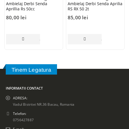
nda
Ambielaj Derbi Senda Aprilia
50cc SKF 20x52x12
RS RX 50 2t
85,00
lei
Original p
90,00
lei
was: 90,00 lei.
83
Current price is:
83,00 lei.
DAUGĂ ÎN COȘ
ADAUGĂ ÎN COȘ
CI
Tinem Legatura
INFORMATII CONTACT
ADRESA:
Vadul Bistritei NR.36 Bacau, Romania
Telefon:
0756427887