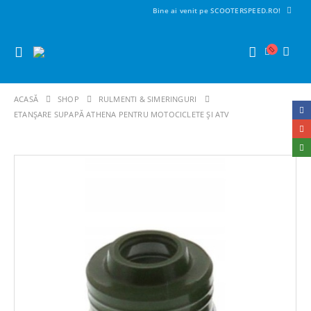
Bine ai venit pe SCOOTERSPEED.RO!
ACASĂ
SHOP
RULMENTI & SIMERINGURI
ETANȘARE SUPAPĂ ATHENA PENTRU MOTOCICLETE ȘI ATV