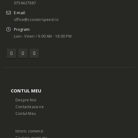
0756427887
E-mail:
office@scooterspeed.ro
Program:
Luni - Vineri / 9:00 AM - 18:00 PM
CONTUL MEU
Despre Noi
Contacteaza-ne
Contul Meu
Istoric comenzi
Cautare avansata