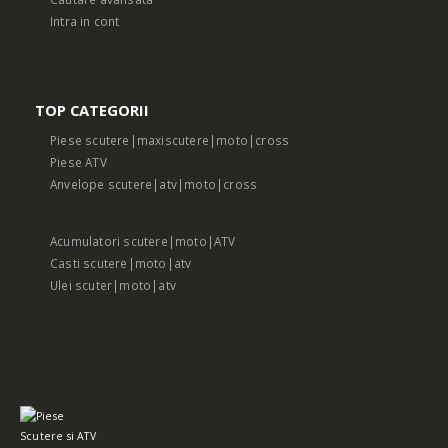
Intra in cont
TOP CATEGORII
Piese scutere|maxiscutere|moto|cross
Piese ATV
Anvelope scutere|atv|moto|cross
Acumulatori scutere|moto|ATV
Casti scutere|moto|atv
Ulei scuter|moto|atv