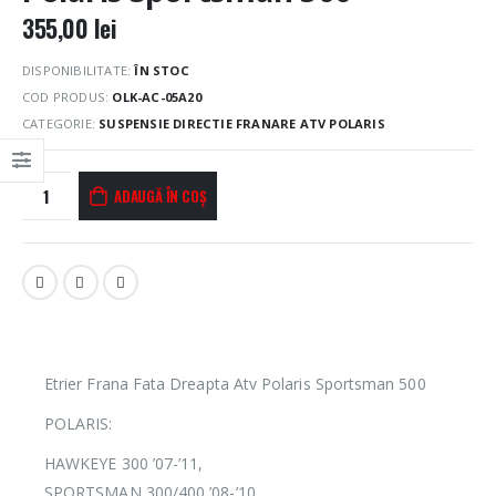
355,00
lei
DISPONIBILITATE:
ÎN STOC
COD PRODUS:
OLK-AC-05A20
CATEGORIE:
SUSPENSIE DIRECTIE FRANARE ATV POLARIS
ADAUGĂ ÎN COȘ
Etrier Frana Fata Dreapta Atv Polaris Sportsman 500
POLARIS:
HAWKEYE 300 ’07-’11,
SPORTSMAN 300/400 ’08-’10,