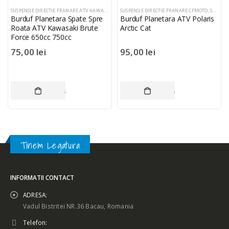
SUSPENSIE DIRECTIE FRANARE ATV KAWASAKI
,
SUSPENSIE DIRECTIE FRANARE CAN-AM
SUSPENSIE DIRECTIE FRANARE CFMOTO
,
SUSPENSI
,
SUSPENSIE DIRECTIE FRANARE ATV POLARIS
Burduf Planetara Spate Spre
Burduf Planetara ATV Polaris
Roata ATV Kawasaki Brute
Arctic Cat
Force 650cc 750cc
75,00
lei
95,00
lei
ADAUGĂ ÎN COȘ
ADAUGĂ ÎN COȘ
Tinem Legatura
INFORMATII CONTACT
ADRESA:
Vadul Bistritei NR.36 Bacau, Romania
Telefon: