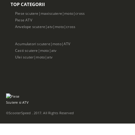
TOP CATEGORII
Piese scutere|maxiscutere|moto|cross
Piese ATV
Anvelope scutere|atv|moto|cross
Acumulatori scutere|moto|ATV
Casti scutere|moto|atv
Ulei scuter|moto|atv
©ScooterSpeed . 2017. All Rights Reserved