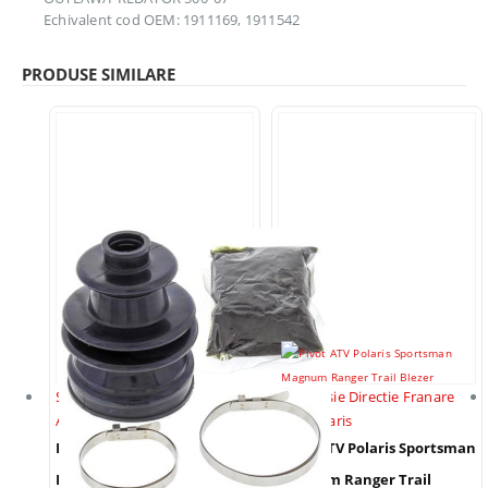
Echivalent cod OEM: 1911169, 1911542
PRODUSE SIMILARE
Suspensie Directie Franare
Suspensie Directie Franare
ATV Polaris
ATV Polaris
Burduf Planetara Atv
Pivot ATV Polaris Sportsman
Polaris Scrambler 850-
Magnum Ranger Trail