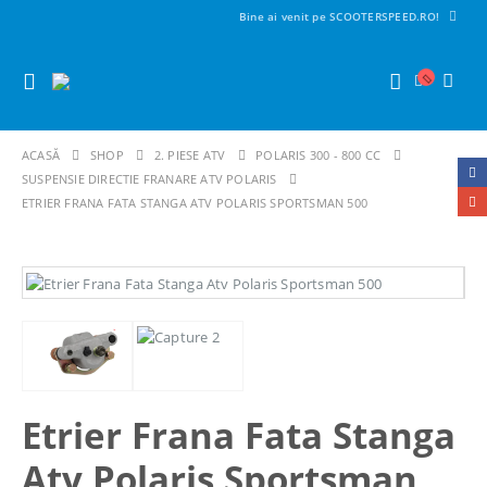
Bine ai venit pe SCOOTERSPEED.RO!
ACASĂ
SHOP
2. PIESE ATV
POLARIS 300 - 800 CC
SUSPENSIE DIRECTIE FRANARE ATV POLARIS
ETRIER FRANA FATA STANGA ATV POLARIS SPORTSMAN 500
Etrier Frana Fata Stanga
Atv Polaris Sportsman