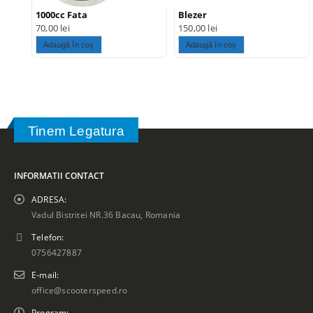
1000cc Fata
Blezer
70,00
lei
150,00
lei
Adaugă în coș
Adaugă în coș
Tinem Legatura
INFORMATII CONTACT
ADRESA:
Vadul Bistritei NR.36 Bacau, Romania
Telefon:
0756427887
E-mail:
office@scooterspeed.ro
Program: