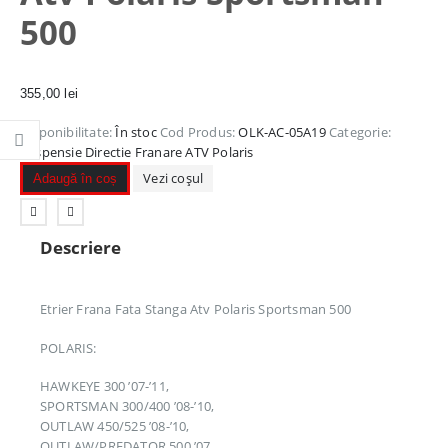
500
355,00
lei
Disponibilitate:
În stoc
Cod Produs:
OLK-AC-05A19
Categorie:
Suspensie Directie Franare ATV Polaris
Vezi coșul
Adaugă în coș
Descriere
Etrier Frana Fata Stanga Atv Polaris Sportsman 500
POLARIS:
HAWKEYE 300 ’07-’11,
SPORTSMAN 300/400 ’08-’10,
OUTLAW 450/525 ’08-’10,
OUTLAW/PREDATOR 500 ’07