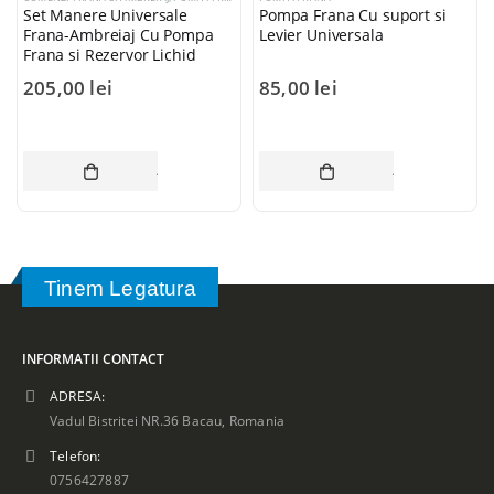
Set Manere Universale
Pompa Frana Cu suport si
Frana-Ambreiaj Cu Pompa
Levier Universala
Frana si Rezervor Lichid
205,00
lei
85,00
lei
ADAUGĂ ÎN COȘ
ADAUGĂ ÎN CO
Tinem Legatura
INFORMATII CONTACT
ADRESA:
Vadul Bistritei NR.36 Bacau, Romania
Telefon:
0756427887