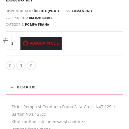
DISPONIBILITATE:
ÎN STOC (POATE FI PRE-COMANDAT)
COD PRODUS:
BM-KZHBSE046
CATEGORIE:
POMPA FRANA
ADAUGĂ ÎN COȘ
DESCRIERE
Etrier Pompa si Conducta Frana Fata Cross NXT 125cc
Barton NXT 125cc
Kitul contine este amorsat si contine :