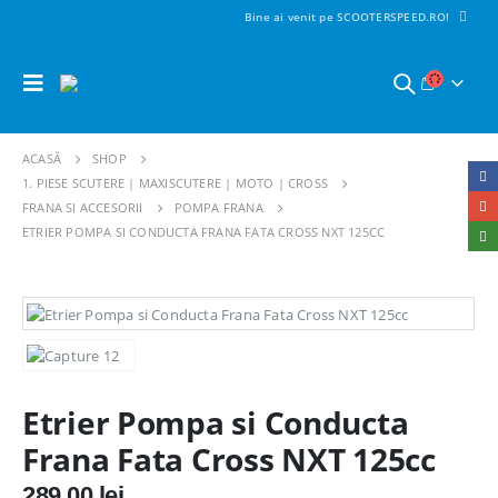
Bine ai venit pe SCOOTERSPEED.RO!
ACASĂ
SHOP
1. PIESE SCUTERE | MAXISCUTERE | MOTO | CROSS
FRANA SI ACCESORII
POMPA FRANA
ETRIER POMPA SI CONDUCTA FRANA FATA CROSS NXT 125CC
Etrier Pompa si Conducta
Frana Fata Cross NXT 125cc
289,00
lei