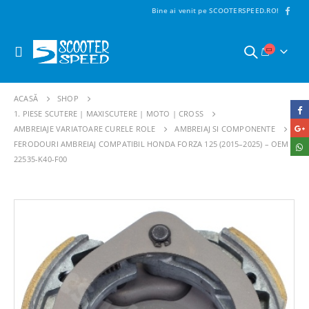
Bine ai venit pe SCOOTERSPEED.RO!
ACASĂ
SHOP
1. PIESE SCUTERE | MAXISCUTERE | MOTO | CROSS
AMBREIAJE VARIATOARE CURELE ROLE
AMBREIAJ SI COMPONENTE
FERODOURI AMBREIAJ COMPATIBIL HONDA FORZA 125 (2015–2025) – OEM
22535-K40-F00