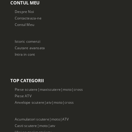
CONTUL MEU
Despre Noi
Contacteaza-ne
Contul Meu
Istoric comenzi
Cautare avansata
Intra in cont
TOP CATEGORII
Piese scutere|maxiscutere|moto|cross
Piese ATV
Anvelope scutere|atv|moto|cross
Acumulatori scutere|moto|ATV
Casti scutere|moto|atv