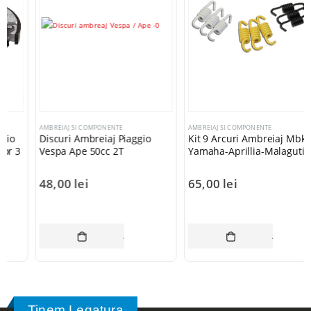
AMBREIAJ SI COMPONENTE
AMBREIAJ SI COMPONENTE
Discuri Ambreiaj Piaggio
Kit 9 Arcuri Ambreiaj Mbk-
Vespa Ape 50cc 2T
Yamaha-Aprillia-Malaguti
48,00
lei
65,00
lei
AI MULT
ADAUGĂ ÎN COȘ
ADAUGĂ ÎN CO
Tinem Legatura