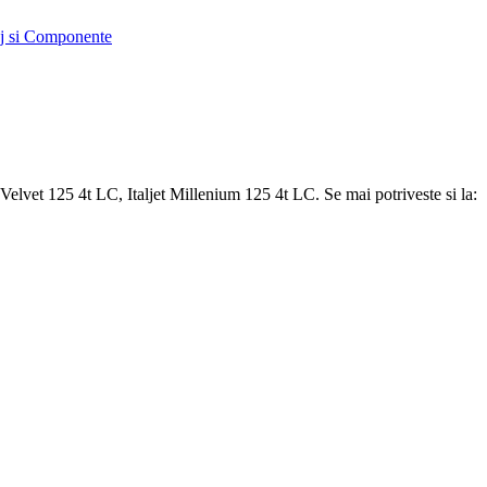
j si Componente
et 125 4t LC, Italjet Millenium 125 4t LC. Se mai potriveste si la: