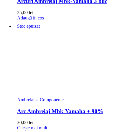
Arcuri Ambreiaj Mbk-Yamaha 3 buc
25,00
lei
Adaugă în coș
Stoc epuizat
Ambreiaj si Componente
Arc Ambreiaj Mbk-Yamaha + 90%
30,00
lei
Citește mai mult