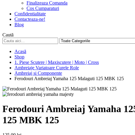
Finalizeaza Comanda
Cos Cumparaturi
Confidentialitate
Contacteaza-ne!
Blog
Caută
Acasă
Shop
1. Piese Scutere | Maxiscutere | Moto | Cross
Ambreiaje Variatoare Curele Role
Ambreiaj si Componente
Ferodouri Ambreiaj Yamaha 125 Malaguti 125 MBK 125
Ferodouri Ambreiaj Yamaha 12
125 MBK 125
125,00
lei