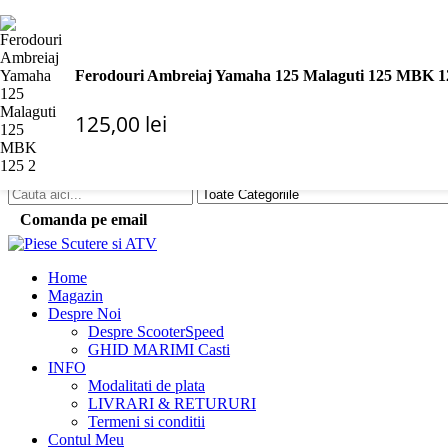
Bine ai venit pe SCOOTERSPEED.RO!
|
Contul Meu
Despre ScooterSpeed
Ferodouri Ambreiaj Yamaha 125 Malaguti 125 MBK 1
Autentificare
Înregistrare
125,00
lei
|
Caută
Comanda pe email
Home
Magazin
Despre Noi
Despre ScooterSpeed
GHID MARIMI Casti
INFO
Modalitati de plata
LIVRARI & RETURURI
Termeni si conditii
Contul Meu