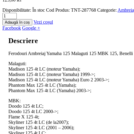
Disponibilitate:
În stoc
Cod Produs:
TNT-287768
Categorie:
Ambreia
Vezi coșul
Adaugă în coș
Facebook
Google +
Descriere
Ferodouri Ambreiaj Yamaha 125 Malaguti 125 MBK 125, Benelli Velv
Malaguti:
Madison 125 4t LC (moteur Yamaha);
Madison 125 4t LC (moteur Yamaha) 1999->;
Madison 125 4t LC (moteur Yamaha) Euro 2 2003->;
Phantom Max 125 4t LC (Yamaha);
Phantom Max 125 4t LC (Yamaha) 2003->;
MBK:
Doodo 125 4t LC;
Doodo 125 4t LC 2000->;
Flame X 125 4t;
Skyliner 125 4t LC (de la2007);
Skyliner 125 4t LC (2001 – 2006);
Skyliner 125 4t LC;