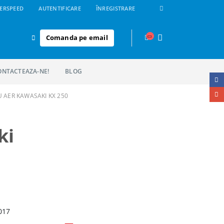
ERSPEED
AUTENTIFICARE
ÎNREGISTRARE
Comanda pe email
ONTACTEAZA-NE!
BLOG
U AER KAWASAKI KX 250
ki
017