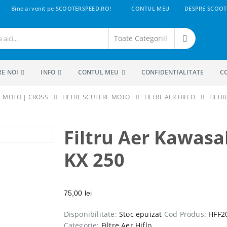
Bine ai venit pe SCOOTERSPEED.RO!
CONTUL MEU
DESPRE SCOOT
RE NOI
INFO
CONTUL MEU
CONFIDENTIALITATE
C
 | MOTO | CROSS
FILTRE SCUTERE MOTO
FILTRE AER HIFLO
FILTR
Filtru Aer Kawasa
KX 250
75,00
lei
Disponibilitate:
Stoc epuizat
Cod Produs:
HFF2
Categorie:
Filtre Aer Hiflo