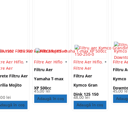
ltre Aer Hiflo
,
Filtre Aer Hiflo
Filtre Aer Hiflo
,
Filtre A
ltre Aer
Filtre Aer
Filtru Aer
Filtru A
rete Filtru Aer
Filtru Aer
Yamaha T-max
Kymco
rilia Mojito
Kymco Gran
XP 500cc
Downt
45,00
lei
45,00
le
Dink 125 150
300cc
,00
lei
48,00
lei
Adaugă în coș
Adaug
250cc
Adaugă în coș
Adaugă în coș