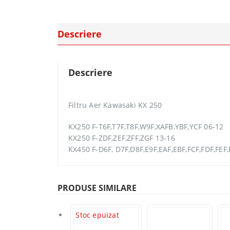
Descriere
Descriere
Filtru Aer Kawasaki KX 250
KX250 F-T6F,T7F,T8F,W9F,XAFB,YBF,YCF 06-12
KX250 F-ZDF,ZEF,ZFF,ZGF 13-16
KX450 F-D6F, D7F,D8F,E9F,EAF,EBF,FCF,FDF,FEF,
PRODUSE SIMILARE
Stoc epuizat