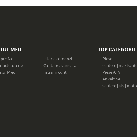
TUL MEU
TOP CATEGORII
pre Noi
Istoric comenzi
Piese
tacteaza-ne
Cautare avansata
scutere|maxiscut
ntul Meu
Intra in cont
Piese ATV
Anvelope
scutere|atv|moto