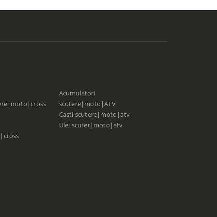
Acumulatori
ere|moto|cross
scutere|moto|ATV
Casti scutere|moto|atv
Ulei scuter|moto|atv
|cross