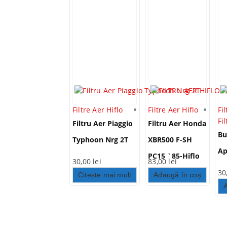
Filtre Aer Hiflo
Filtre Aer Hiflo
Fi
Fi
Filtru Aer Piaggio
Filtru Aer Honda
Bu
Typhoon Nrg 2T
XBR500 F-SH
Ap
PC15 `85-Hiflo
30,00
lei
83,00
lei
HFA1502
30
Citește mai mult
Adaugă în coș