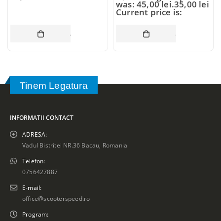
was: 45,00 lei.
35,00
lei
Current price is:
35,00 lei.
COȘ
ADAUGĂ ÎN COȘ
ADAUGĂ ÎN CO
Tinem Legatura
INFORMATII CONTACT
ADRESA:
Vadul Bistritei NR.36 Bacau, Romania
Telefon:
0756427887
E-mail:
office@scooterspeed.ro
Program: