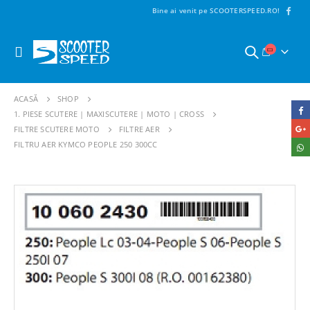
Bine ai venit pe SCOOTERSPEED.RO!
ACASĂ
SHOP
1. PIESE SCUTERE | MAXISCUTERE | MOTO | CROSS
FILTRE SCUTERE MOTO
FILTRE AER
FILTRU AER KYMCO PEOPLE 250 300CC