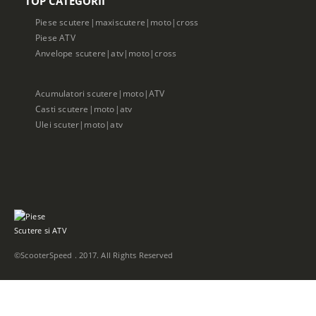
TOP CATEGORII
Piese scutere|maxiscutere|moto|cross
Piese ATV
Anvelope scutere|atv|moto|cross
Acumulatori scutere|moto|ATV
Casti scutere|moto|atv
Ulei scuter|moto|atv
©ScooterSpeed . 2017. All Rights Reserved