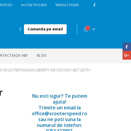
RSPEED
AUTENTIFICARE
ÎNREGISTRARE
Comanda pe email
NTACTEAZA-NE!
BLOG
XI SCOOTER PIAGGIO LIBERTY 50/125/150 I-GET 2015+
r
Nu esti sigur? Te putem
ajuta!
Trimite un email la
office@scooterspeed.ro
sau ne poti suna la
numarul de telefon:
0756427887.