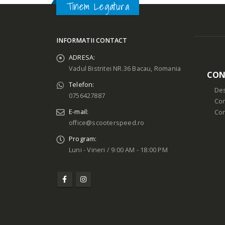
Tinem Legatura
INFORMATII CONTACT
ADRESA:
Vadul Bistritei NR.36 Bacau, Romania
CON
Telefon:
Des
0756427887
Con
E-mail:
Co
office@scooterspeed.ro
Program:
Luni - Vineri / 9:00 AM - 18:00 PM