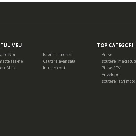
TUL MEU
TOP CATEGORII
pre Noi
Istoric comenzi
Piese
tacteaza-ne
Cautare avansata
scutere|maxiscut
ntul Meu
Intra in cont
Piese ATV
Anvelope
scutere|atv|moto