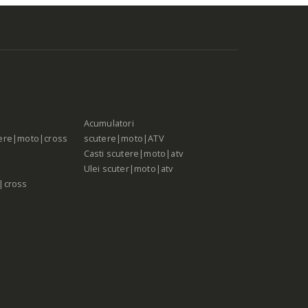
Acumulatori
ere|moto|cross
scutere|moto|ATV
Casti scutere|moto|atv
Ulei scuter|moto|atv
|cross