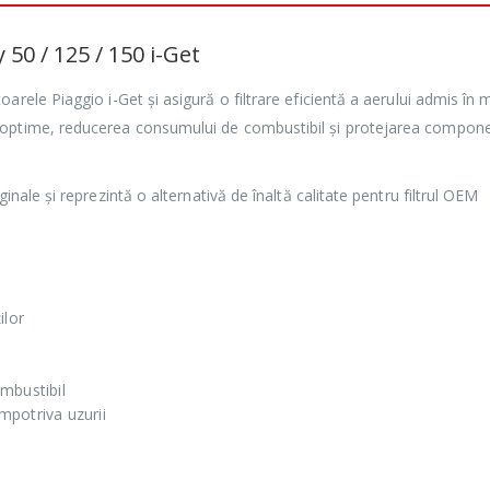
 50 / 125 / 150 i-Get
arele Piaggio i-Get și asigură o filtrare eficientă a aerului admis în 
 optime, reducerea consumului de combustibil și protejarea compon
inale și reprezintă o alternativă de înaltă calitate pentru filtrul OEM
ilor
mbustibil
împotriva uzurii