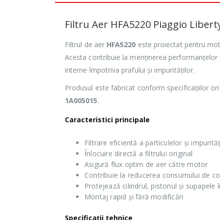
Filtru Aer HFA5220 Piaggio Liberty
Filtrul de aer
HFA5220
este proiectat pentru moto
Acesta contribuie la menținerea performanțelor
interne împotriva prafului și impurităților.
Produsul este fabricat conform specificațiilor orig
1A005015
.
Caracteristici principale
Filtrare eficientă a particulelor și impurităț
Înlocuire directă a filtrului original
Asigură flux optim de aer către motor
Contribuie la reducerea consumului de co
Protejează cilindrul, pistonul și supapele 
Montaj rapid și fără modificări
Specificații tehnice