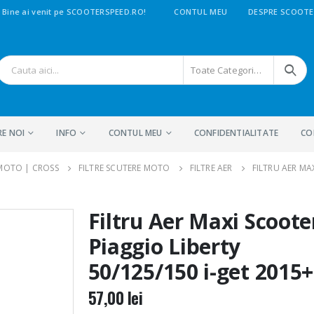
Bine ai venit pe SCOOTERSPEED.RO!
CONTUL MEU
DESPRE SCOOTE
Toate Categoriile
RE NOI
INFO
CONTUL MEU
CONFIDENTIALITATE
CO
 MOTO | CROSS
FILTRE SCUTERE MOTO
FILTRE AER
FILTRU AER MA
Filtru Aer Maxi Scoote
Piaggio Liberty
50/125/150 i-get 2015+
57,00
lei