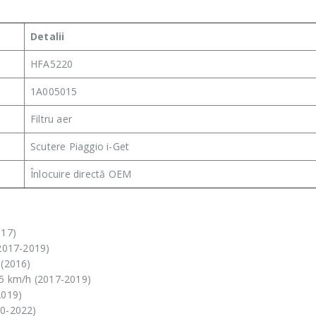
Detalii
HFA5220
1A005015
Filtru aer
Scutere Piaggio i-Get
Înlocuire directă OEM
017)
(2017-2019)
 (2016)
 25 km/h (2017-2019)
2019)
20-2022)