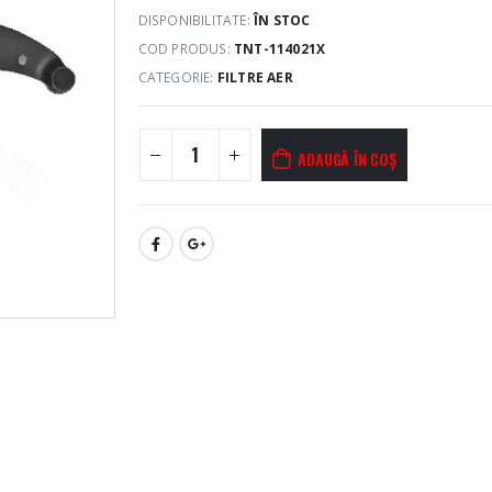
DISPONIBILITATE:
ÎN STOC
COD PRODUS:
TNT-114021X
CATEGORIE:
FILTRE AER
ADAUGĂ ÎN COȘ