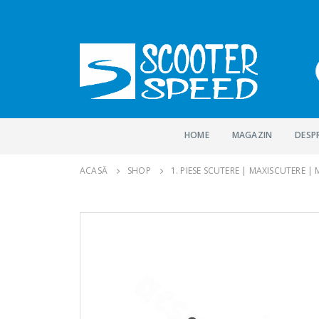
HOME
MAGAZIN
DESP
ACASĂ
SHOP
1. PIESE SCUTERE | MAXISCUTERE |