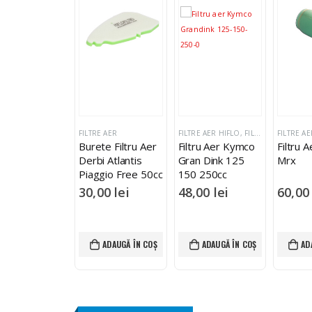
TOC EPUIZAT
E AER
FILTRE AER
FILTRE AER HIFLO
,
FILTRE AER
FILTRE AE
ru Aer Derbi
Burete Filtru Aer
Filtru Aer Kymco
Filtru A
a 50R Gilera
Derbi Atlantis
Gran Dink 125
Mrx
Piaggio Free 50cc
150 250cc
100cc 4T
,00
lei
30,00
lei
48,00
lei
60,0
CITEȘTE MAI MULT
ADAUGĂ ÎN COȘ
ADAUGĂ ÎN COȘ
AD