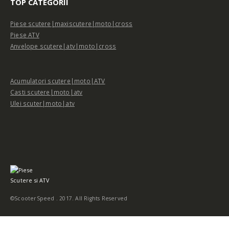
TOP CATEGORII
Piese scutere|maxiscutere|moto|cross
Piese ATV
Anvelope scutere|atv|moto|cross
Acumulatori scutere|moto|ATV
Casti scutere|moto|atv
Ulei scuter|moto|atv
©ScooterSpeed . 2017. All Rights Reserved