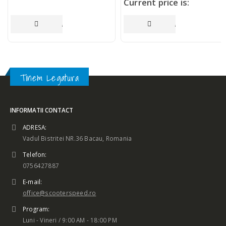
Current price is:
40,00 lei.
ADAUGĂ ÎN COȘ
ADAUGĂ ÎN COȘ
Tinem Legatura
INFORMATII CONTACT
ADRESA:
Vadul Bistritei NR.36 Bacau, Romania
Telefon:
0756427887
E-mail:
office@scooterspeed.ro
Program:
Luni - Vineri / 9:00 AM - 18:00 PM