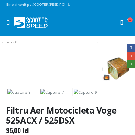
Bine ai venit pe SCOOTERSPEED.RO!
ACASĂ
SHOP
1. PIESE SCUTERE | MAXISCUTERE | MOTO | CROSS
FILTRE SCUTERE MOTO
FILTRE AER
FILTRU AER MOTOCICLETA VOGE 525ACX / 525DSX
Filtru Aer Motocicleta Voge
525ACX / 525DSX
95,00
lei