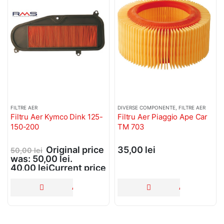
FILTRE AER
DIVERSE COMPONENTE
,
FILTRE AER
Filtru Aer Kymco Dink 125-
Filtru Aer Piaggio Ape Car
150-200
TM 703
Original price
35,00
lei
50,00
lei
was: 50,00 lei.
40,00
lei
Current price
is: 40,00 lei.
ADAUGĂ ÎN COȘ
ADAUGĂ ÎN C