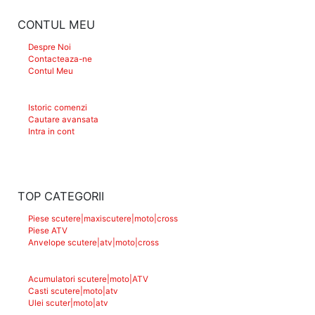
CONTUL MEU
Despre Noi
Contacteaza-ne
Contul Meu
Istoric comenzi
Cautare avansata
Intra in cont
TOP CATEGORII
Piese scutere|maxiscutere|moto|cross
Piese ATV
Anvelope scutere|atv|moto|cross
Acumulatori scutere|moto|ATV
Casti scutere|moto|atv
Ulei scuter|moto|atv