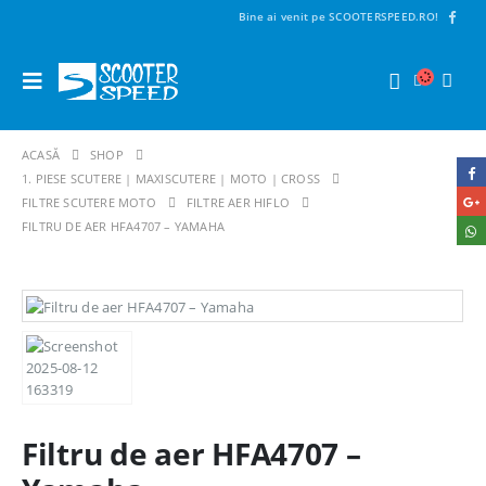
Bine ai venit pe SCOOTERSPEED.RO!
ACASĂ
SHOP
1. PIESE SCUTERE | MAXISCUTERE | MOTO | CROSS
FILTRE SCUTERE MOTO
FILTRE AER HIFLO
FILTRU DE AER HFA4707 – YAMAHA
Filtru de aer HFA4707 –