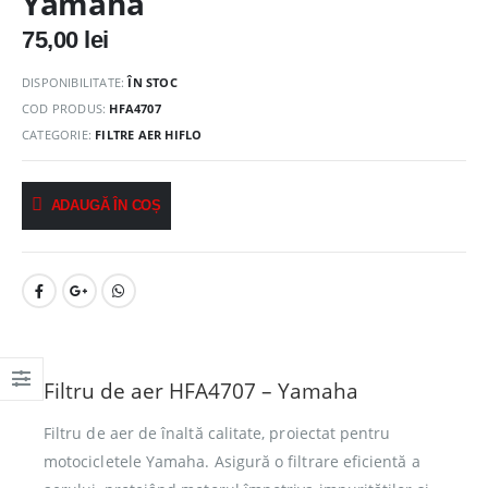
Yamaha
75,00
lei
DISPONIBILITATE:
ÎN STOC
COD PRODUS:
HFA4707
CATEGORIE:
FILTRE AER HIFLO
ADAUGĂ ÎN COȘ
Filtru de aer HFA4707 – Yamaha
Filtru de aer de înaltă calitate, proiectat pentru
motocicletele Yamaha. Asigură o filtrare eficientă a