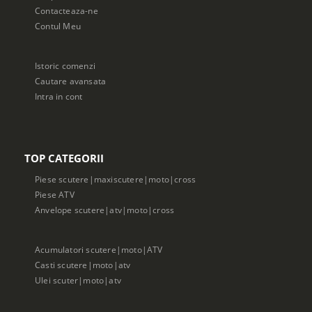
Contacteaza-ne
Contul Meu
Istoric comenzi
Cautare avansata
Intra in cont
TOP CATEGORII
Piese scutere|maxiscutere|moto|cross
Piese ATV
Anvelope scutere|atv|moto|cross
Acumulatori scutere|moto|ATV
Casti scutere|moto|atv
Ulei scuter|moto|atv