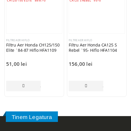
FILTRE AER HIFLO
FILTRE AER HIFLO
Filtru Aer Honda CH125/150
Filtru Aer Honda CA125 S
Elite `84-87 Hiflo HFA1109
Rebel `95- Hiflo HFA1104
51,00
lei
156,00
lei
ADAUGĂ ÎN COȘ
ADAUGĂ ÎN COȘ
Tinem Legatura