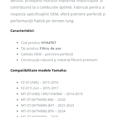
aerului, protejând motorul împotriva impurităților și
contribuind la o combustie optimă. Fabricat pentru a
respecta specificațiile OEM, oferă potrivire perfectă și
performanță fiabilă pe termen lung.
Caracteristici:
Cod produs:
HFA4707
Tip produs:
Filtru de aer
Calitate OEM – potrivire perfectă
Construcție robustă și material filtrant premium
Compatibilitate modele Yamaha:
FZ-07 (ABS) – 2015-2016
FZ-07 F,G,H – 2015-2017
MT-07 (ABS) 1WS/1XB/B4C – 2014-2019
MT-07 (MTN690) B4C – 2020
MT-07 (MTN690) BAT – 2021-2023
MT-07 (MTN690) BTK – 2024
MT-07 (MTN690) – 2025