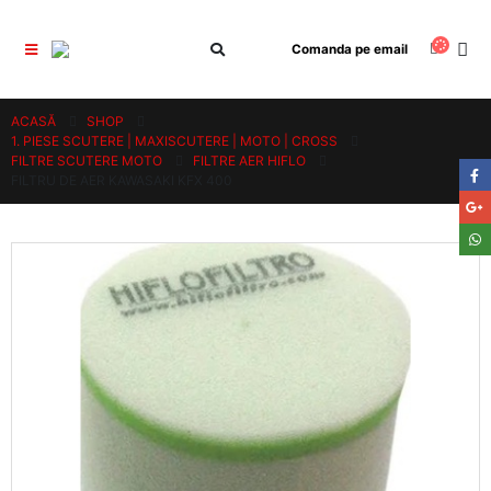
Comanda pe email
ACASĂ
SHOP
1. PIESE SCUTERE | MAXISCUTERE | MOTO | CROSS
FILTRE SCUTERE MOTO
FILTRE AER HIFLO
FILTRU DE AER KAWASAKI KFX 400