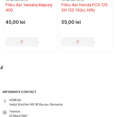
FILTRE AER HIFLO
FILTRE AER HIFLO
aha Majesty
Filtru Aer Honda PCX 125
Filtru Aer Piaggio
SH 125 150cc Hiflo
55,00
lei
30,00
lei
ADAUGĂ ÎN COȘ
ADAUGĂ ÎN COȘ
Tinem Legatura
INFORMATII CONTACT
ADRESA:
Vadul Bistritei NR.36 Bacau, Romania
Telefon:
0756427887