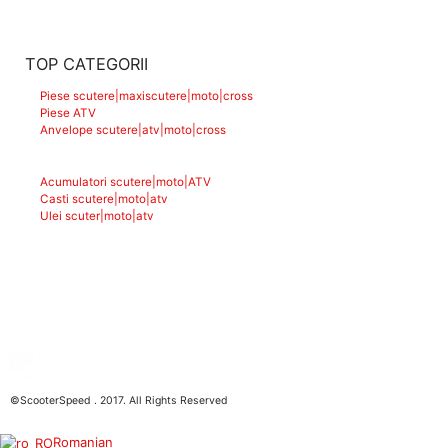
TOP CATEGORII
Piese scutere|maxiscutere|moto|cross
Piese ATV
Anvelope scutere|atv|moto|cross
Acumulatori scutere|moto|ATV
Casti scutere|moto|atv
Ulei scuter|moto|atv
©ScooterSpeed . 2017. All Rights Reserved
Romanian