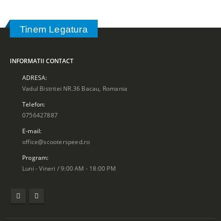
Tinem Legatura
INFORMATII CONTACT
ADRESA:
Vadul Bistritei NR.36 Bacau, Romania
Telefon:
0756427887
E-mail:
office@scooterspeed.ro
Program:
Luni - Vineri / 9:00 AM - 18:00 PM