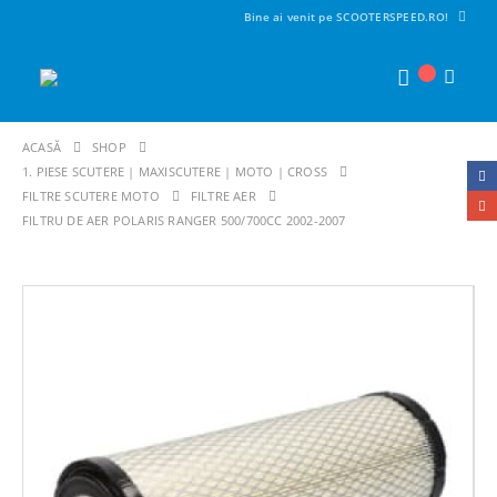
Bine ai venit pe SCOOTERSPEED.RO!
ACASĂ
SHOP
1. PIESE SCUTERE | MAXISCUTERE | MOTO | CROSS
FILTRE SCUTERE MOTO
FILTRE AER
FILTRU DE AER POLARIS RANGER 500/700CC 2002-2007