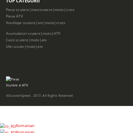
TOP CATEGORII
Piese scutere|maxiscutere|moto|cross
Piese ATV
Anvelope scutere|atv|moto|cross
Acumulatori scutere|moto|ATV
Casti scutere|moto|atv
Ulei scuter|moto|atv
©ScooterSpeed . 2017. All Rights Reserved
Romanian
Romanian