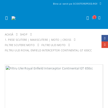
Bine ai venit pe SCOOTERSPEED.RO!
ACASĂ
SHOP
1. PIESE SCUTERE | MAXISCUTERE | MOTO | CROSS
FILTRE SCUTERE MOTO
FILTRE ULEI MOTO
FILTRU ULEI ROYAL ENFIELD INTERCEPTOR CONTINENTAL GT 650CC