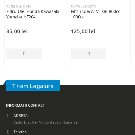
FILTRE ULEI MOTO
FILTRE ULEI MOTO
Filtru Ulei Honda Kawasaki
Filtru Ulei ATV TGB 800cc
Yamaha HF204
1000cc
35,00
lei
125,00
lei
ADAUGĂ ÎN COȘ
ADAUGĂ ÎN COȘ
Tinem Legatura
INFORMATII CONTACT
ADRESA:
Vadul Bistritei NR.36 Bacau, Romania
Telefon: