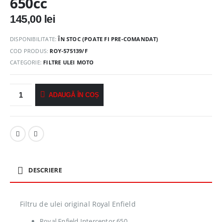
650cc
145,00
lei
DISPONIBILITATE:
ÎN STOC (POATE FI PRE-COMANDAT)
COD PRODUS:
ROY-575139/F
CATEGORIE:
FILTRE ULEI MOTO
ADAUGĂ ÎN COȘ
DESCRIERE
Filtru de ulei original Royal Enfield
Royal Enfield Interceptor 650