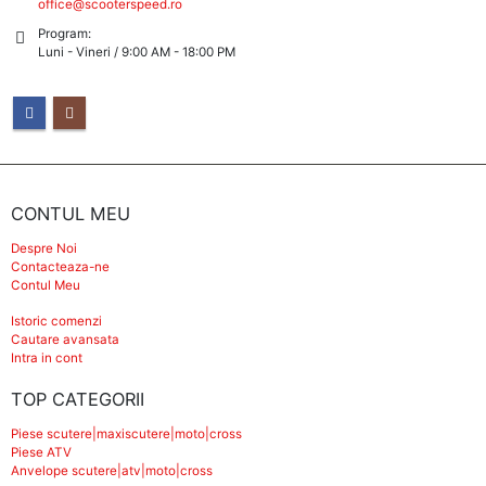
office@scooterspeed.ro
Program:
Luni - Vineri / 9:00 AM - 18:00 PM
CONTUL MEU
Despre Noi
Contacteaza-ne
Contul Meu
Istoric comenzi
Cautare avansata
Intra in cont
TOP CATEGORII
Piese scutere|maxiscutere|moto|cross
Piese ATV
Anvelope scutere|atv|moto|cross