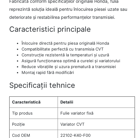
Fabricată conform specificațiilor originale Honda, fulia
reprezintă soluția ideală pentru înlocuirea piesei uzate sau
deteriorate și restabilirea performanțelor transmisiei.
Caracteristici principale
Înlocuire directă pentru piesa originală Honda
Compatibilitate perfectă cu transmisia CVT
Construcție rezistentă la temperaturi și uzură
Asigură funcționarea optimă a curelei și variatorului
Reduce vibrațiile și uzura prematură a transmisiei
Montaj rapid fără modificări
Specificații tehnice
Caracteristică
Detalii
Tip produs
Fulie variator fixă
Poziție
Variator CVT
Cod OEM
22102-K40-F00