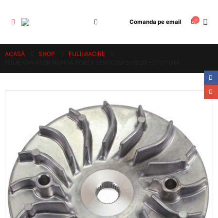
Comanda pe email
ACASĂ
SHOP
FULII RACIRE
FULIE VARIATOR HONDA FORZA 125CC 2015-2020 – D:127MM