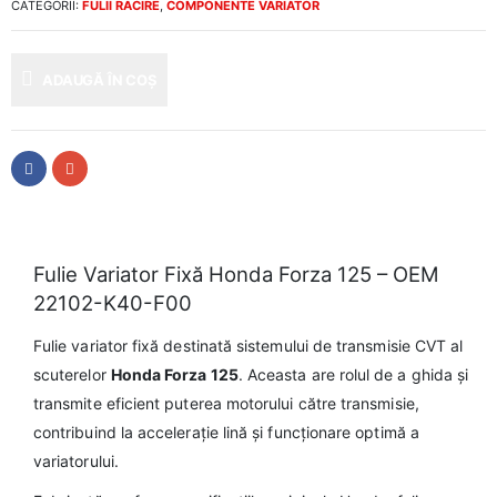
CATEGORII:
FULII RACIRE
,
COMPONENTE VARIATOR
ADAUGĂ ÎN COȘ
Fulie Variator Fixă Honda Forza 125 – OEM
22102-K40-F00
Fulie variator fixă destinată sistemului de transmisie CVT al
scuterelor
Honda Forza 125
. Aceasta are rolul de a ghida și
transmite eficient puterea motorului către transmisie,
contribuind la accelerație lină și funcționare optimă a
variatorului.