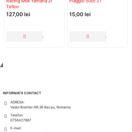
Racing Mbk Yamaha 2t
Piaggio 50cc 2T
Teflon
127,00
lei
15,00
lei
ADAUGĂ ÎN COȘ
ADAUGĂ ÎN C
Tinem Legatura
INFORMATII CONTACT
ADRESA:
Vadul Bistritei NR.36 Bacau, Romania
Telefon:
0756427887
E-mail: