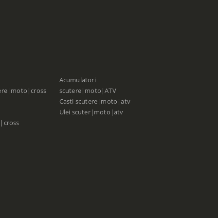
Acumulatori
ere|moto|cross
scutere|moto|ATV
Casti scutere|moto|atv
Ulei scuter|moto|atv
|cross