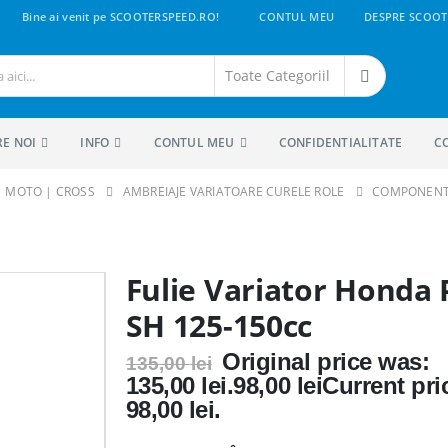
Bine ai venit pe SCOOTERSPEED.RO!
CONTUL MEU
DESPRE SCOOT
RE NOI
INFO
CONTUL MEU
CONFIDENTIALITATE
C
 | MOTO | CROSS
AMBREIAJE VARIATOARE CURELE ROLE
COMPONENT
Fulie Variator Honda
SH 125-150cc
Original price was:
135,00
lei
135,00 lei.
98,00
lei
Current pric
98,00 lei.