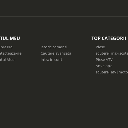
TUL MEU
TOP CATEGORII
pre Noi
Istoric comenzi
Piese
tacteaza-ne
Cautare avansata
scutere|maxiscut
ntul Meu
Intra in cont
Piese ATV
Anvelope
scutere|atv|moto