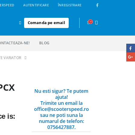
ERSPEED
AUTENTIFICARE
ÎNREGISTRARE
Comanda pe email
ONTACTEAZA-NE!
BLOG
E VARIATOR
 PCX
Nu esti sigur? Te putem
ajuta!
Trimite un email la
office@scooterspeed.ro
sau ne poti suna la
e is:
numarul de telefon:
0756427887.