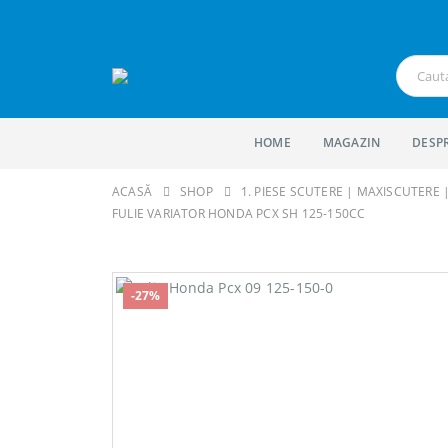
HOME
MAGAZIN
DESP
ACASĂ
SHOP
1. PIESE SCUTERE | MAXISCUTERE
FULIE VARIATOR HONDA PCX SH 125-150CC
-27%