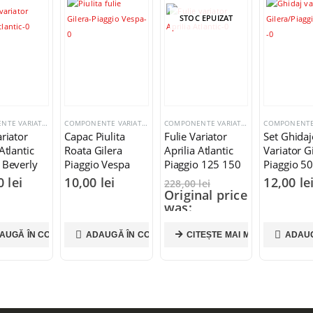
STOC EPUIZAT
COMPONENTE VARIATOR
COMPONENTE VARIATOR
COMPONENTE VARIATOR
ariator
Capac Piulita
Fulie Variator
Set Ghidaj
Atlantic
Roata Gilera
Aprilia Atlantic
Variator G
 Beverly
Piaggio Vespa
Piaggio 125 150
Piaggio 5
200cc 845607
buc.
00
lei
10,00
lei
12,00
le
228,00
lei
Original price
was:
228,00 lei.
199,00
lei
AUGĂ ÎN COȘ
ADAUGĂ ÎN COȘ
CITEȘTE MAI MULT
ADAUG
Current price
is: 199,00 lei.