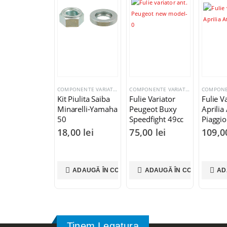
COMPONENTE VARIATOR
COMPONENTE VARIATOR
Kit Piulita Saiba
Fulie Variator
Fulie V
Minarelli-Yamaha
Peugeot Buxy
Aprilia 
50
Speedfight 49cc
Piaggio
2T
250cc
18,00
lei
75,00
lei
109,
ADAUGĂ ÎN COȘ
ADAUGĂ ÎN COȘ
AD
Tinem Legatura