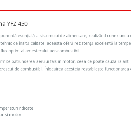
ha YFZ 450
ponentă esențială a sistemului de alimentare, realizând conexiunea
 tehnic de înaltă calitate, aceasta oferă rezistență excelentă la tempe
un flux optim al amestecului aer-combustibil.
rmite pătrunderea aerului fals în motor, ceea ce poate cauza ralanti i
 crescut de combustibil. Înlocuirea acesteia restabilește funcționarea
emperaturi ridicate
or și motor