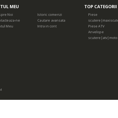
TUL MEU
TOP CATEGORII
pre Noi
Istoric comenzi
Piese
tacteaza-ne
Cautare avansata
scutere|maxiscut
ntul Meu
Intra in cont
Piese ATV
Anvelope
scutere|atv|moto
ed