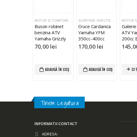
MOTOR SI COMPONENTE ATV YAMAHA
MOTOR SI COMPONENTE ATV YAMAHA
SUSPENSIE DIRECTIE FRANARE ATV YAMAHA
 Distributie
Buson robinet
Cruce Cardanica
Galerie
aha YFM660
benzina ATV
Yamaha YFM
ATV Ya
tor 01-
Yamaha Grizzly
350cc-400cc
200cc 
Kodiak
> 2005
9,00
lei
70,00
lei
170,00
lei
145,
ADAUGĂ ÎN COȘ
ADAUGĂ ÎN COȘ
ADAUGĂ ÎN COȘ
CI
Tinem Legatura
INFORMATII CONTACT
ADRESA: