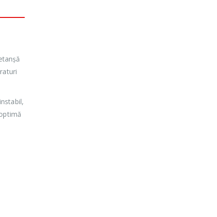
 etanșă
raturi
nstabil,
 optimă