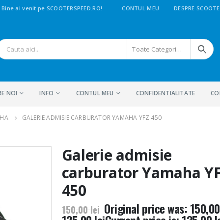
Bine ai venit pe SCOOTERSPEED.RO!
CONTUL MEU
DESPRE SCOOTE
Toate Categoriile
RE NOI
INFO
CONTUL MEU
CONFIDENTIALITATE
CO
AHA
GALERIE ADMISIE CARBURATOR YAMAHA YFZ 450
Galerie admisie
carburator Yamaha Y
450
Original price was: 150,00 
150,00
lei
135,00
lei
Current price is: 135,00 le