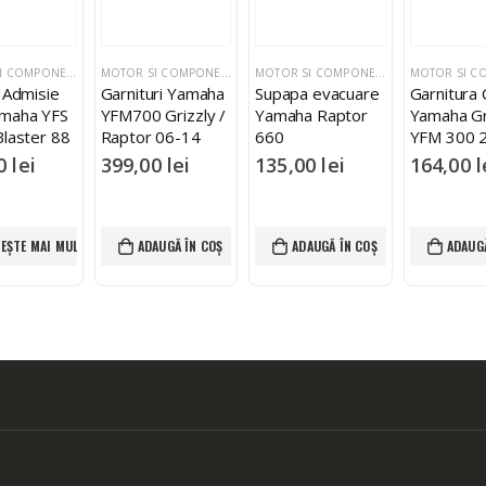
,
MOTOR SI COMPONENTE ATV YAMAHA
MOTOR SI COMPONENTE ATV YAMAHA
MOTOR SI COMPONENTE ATV YAMAHA
MOTOR SI COMPONENTE ATV YAMAHA
 Admisie
Garnituri Yamaha
Supapa evacuare
Garnitura 
maha YFS
YFM700 Grizzly /
Yamaha Raptor
Yamaha Gr
Blaster 88
Raptor 06-14
660
YFM 300 
2014
00
lei
399,00
lei
135,00
lei
164,00
l
TEȘTE MAI MULT
ADAUGĂ ÎN COȘ
ADAUGĂ ÎN COȘ
ADAUGĂ