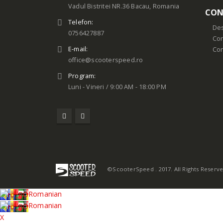
Vadul Bistritei NR.36 Bacau, Romania
CON
Telefon:
Des
0756427887
Con
E-mail:
Co
office@scooterspeed.ro
Program:
Luni - Vineri / 9:00 AM - 18:00 PM
©ScooterSpeed . 2017. All Rights Reserv
Romanian
Romanian
X