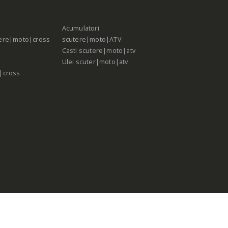
Acumulatori
ere|moto|cross
scutere|moto|ATV
Casti scutere|moto|atv
Ulei scuter|moto|atv
|cross