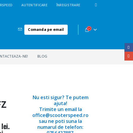
RSPEED
AUTENTIFICARE
ÎNREGISTRARE
Comanda pe email
NTACTEAZA-NE!
BLOG
Nu esti sigur? Te putem
FZ
ajuta!
Trimite un email la
office@scooterspeed.ro
sau ne poti suna la
lei.
numarul de telefon:
i.
0756427887.