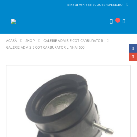
Bine ai venit pe SCOOTERSPEED.RO!
ACASĂ
SHOP
GALERIE ADMISIE COT CARBURATOR
GALERIE ADMISIE COT CARBURATOR LINHAI 500