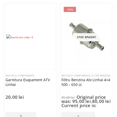
-16%
STOC EPUIZAT
MOTOR SI COMPONENTE
MOTOR SI COMPONENTE
,
FILTRE BENZINA
Garnitura Esapament ATV
Filtru Benzina Atv Linhai 4×4
Linhai
500 – 650 cc
20,00
lei
Original price
95,00
lei
was: 95,00 lei.
80,00
lei
Current price is:
80,00 lei.
ADAUGĂ ÎN COȘ
CITEȘTE MAI 