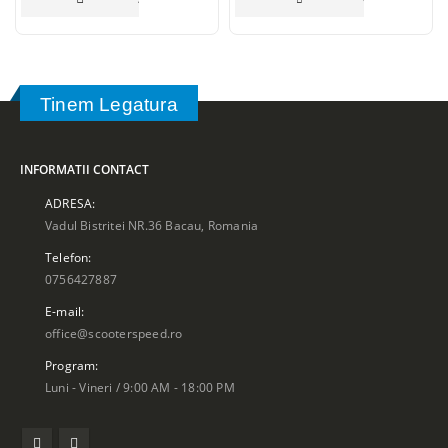
Tinem Legatura
INFORMATII CONTACT
ADRESA:
Vadul Bistritei NR.36 Bacau, Romania
Telefon:
0756427887
E-mail:
office@scooterspeed.ro
Program:
Luni - Vineri / 9:00 AM - 18:00 PM