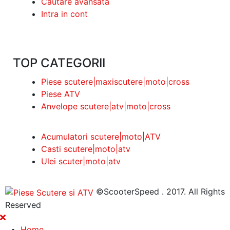
Cautare avansata
Intra in cont
TOP CATEGORII
Piese scutere|maxiscutere|moto|cross
Piese ATV
Anvelope scutere|atv|moto|cross
Acumulatori scutere|moto|ATV
Casti scutere|moto|atv
Ulei scuter|moto|atv
©ScooterSpeed . 2017. All Rights
Reserved
Home