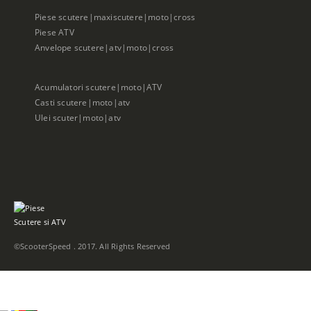
Piese scutere|maxiscutere|moto|cross
Piese ATV
Anvelope scutere|atv|moto|cross
Acumulatori scutere|moto|ATV
Casti scutere|moto|atv
Ulei scuter|moto|atv
©ScooterSpeed . 2017. All Rights Reserved