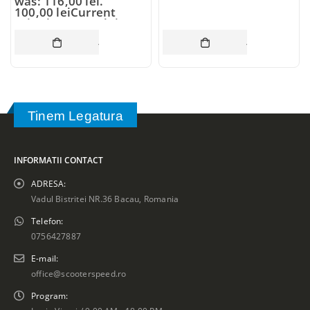
was: 116,00 lei.
100,00
lei
Current
price is: 100,00 lei.
ADAUGĂ ÎN COȘ
ADAUGĂ ÎN CO
Tinem Legatura
INFORMATII CONTACT
ADRESA:
Vadul Bistritei NR.36 Bacau, Romania
Telefon:
0756427887
E-mail:
office@scooterspeed.ro
Program: