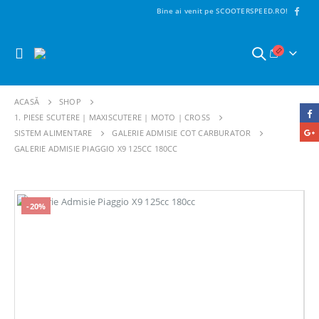
Bine ai venit pe SCOOTERSPEED.RO!
ACASĂ
SHOP
1. PIESE SCUTERE | MAXISCUTERE | MOTO | CROSS
SISTEM ALIMENTARE
GALERIE ADMISIE COT CARBURATOR
GALERIE ADMISIE PIAGGIO X9 125CC 180CC
-20%