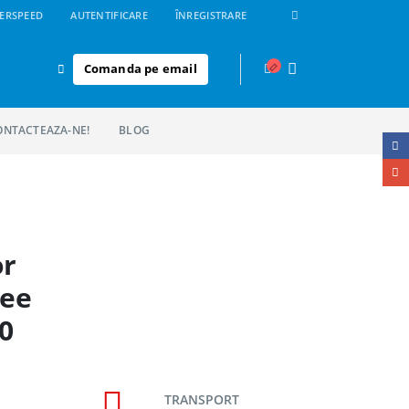
ERSPEED
AUTENTIFICARE
ÎNREGISTRARE
Comanda pe email
ONTACTEAZA-NE!
BLOG
or
bee
50
TRANSPORT