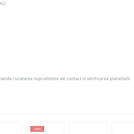
AC)
i
manda curatarea suprafetelor de contact si verificarea planeitatii
-34%