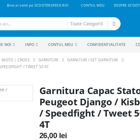
Bine ai venit pe SCOOTERSPEED.RO!
CONTUL MEU
DESPRE SCOOT
RE NOI
INFO
CONTUL MEU
CONFIDENTIALITATE
C
 | MOTO | CROSS
GARNITURI
GARNITURI / SET GARNITURI
SPEEDFIGHT / TWEET 50 4T
Garnitura Capac Stat
Peugeot Django / Kis
/ Speedfight / Tweet 
4T
26,00
lei