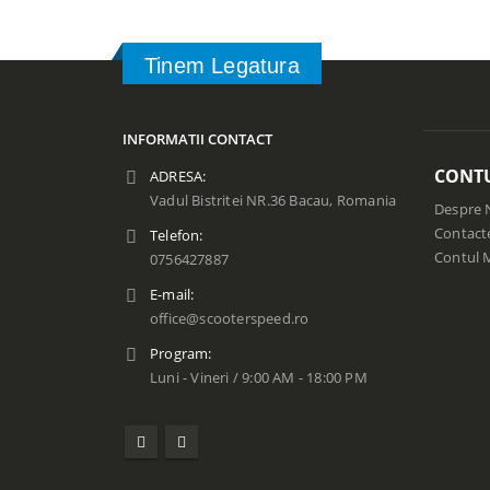
Tinem Legatura
INFORMATII CONTACT
CONT
ADRESA:
Vadul Bistritei NR.36 Bacau, Romania
Despre 
Contact
Telefon:
Contul 
0756427887
E-mail:
office@scooterspeed.ro
Program:
Luni - Vineri / 9:00 AM - 18:00 PM