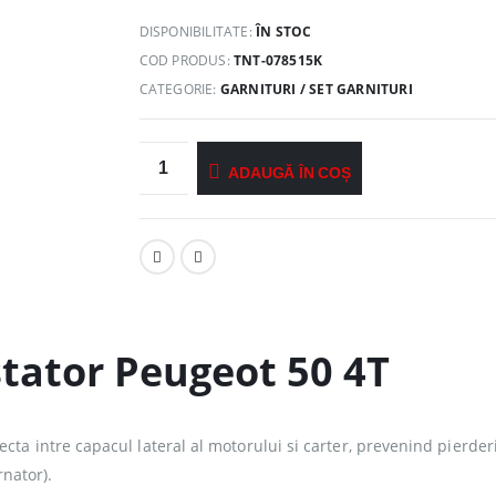
DISPONIBILITATE:
ÎN STOC
COD PRODUS:
TNT-078515K
CATEGORIE:
GARNITURI / SET GARNITURI
ADAUGĂ ÎN COȘ
tator Peugeot 50 4T
cta intre capacul lateral al motorului si carter, prevenind pierder
rnator).