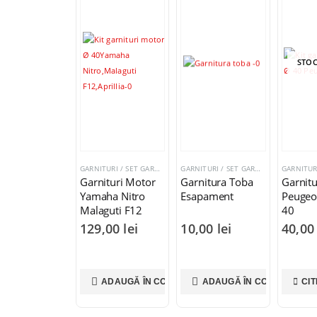
STOC
GARNITURI / SET GARNITURI
GARNITURI / SET GARNITURI
Garnituri Motor
Garnitura Toba
Garnitu
Yamaha Nitro
Esapament
Peugeo
Malaguti F12
40
Aprillia Ø 40
129,00
lei
10,00
lei
40,0
Racire cu Apa
ADAUGĂ ÎN COȘ
ADAUGĂ ÎN COȘ
CIT