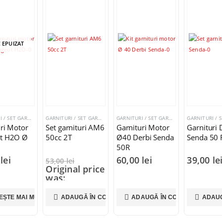
 EPUIZAT
GARNITURI / SET GARNITURI
GARNITURI / SET GARNITURI
GARNITURI / SET GARNITURI
ri Motor
Set garnituri AM6
Garnituri Motor
Garnituri 
t H2O Ø
50cc 2T
Ø40 Derbi Senda
Senda 50 
50R
0
lei
60,00
lei
39,00
le
53,00
lei
Original price
was:
53,00 lei.
35,00
lei
EȘTE MAI MULT
ADAUGĂ ÎN COȘ
ADAUGĂ ÎN COȘ
ADAUG
Current price
is: 35,00 lei.