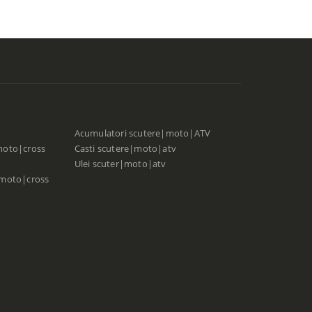
Acumulatori scutere|moto|ATV
moto|cross
Casti scutere|moto|atv
Ulei scuter|moto|atv
|moto|cross