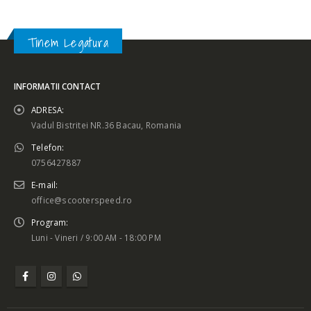
Tinem Legatura
INFORMATII CONTACT
ADRESA:
Vadul Bistritei NR.36 Bacau, Romania
Telefon:
0756427887
E-mail:
office@scooterspeed.ro
Program:
Luni - Vineri / 9:00 AM - 18:00 PM