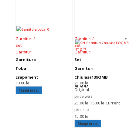
Garnituri /
Garnituri /
G
Set
Set
S
Garnituri
Garnituri
G
Garnitura
Set
G
Toba
Garnituri
P
Esapament
Chiulasa139QMB
T
10,00
lei
25,00
lei
1
4T Ø47
G
Original
Adaugă în coș
S
price was:
25,00 lei.
15,00
lei
Current
4
price is:
15,00 lei.
Adaugă în coș