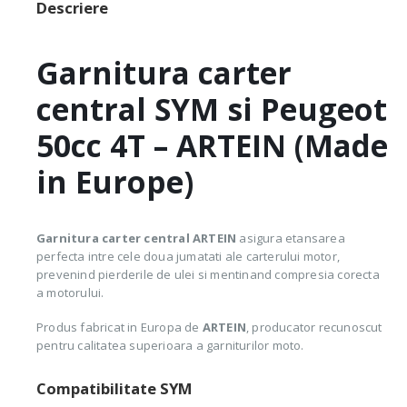
Descriere
Garnitura carter
central SYM si Peugeot
50cc 4T – ARTEIN (Made
in Europe)
Garnitura carter central ARTEIN
asigura etansarea
perfecta intre cele doua jumatati ale carterului motor,
prevenind pierderile de ulei si mentinand compresia corecta
a motorului.
Produs fabricat in Europa de
ARTEIN
, producator recunoscut
pentru calitatea superioara a garniturilor moto.
Compatibilitate SYM