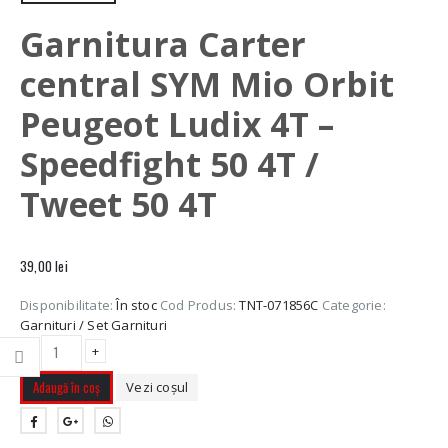
Garnitura Carter
central SYM Mio Orbit
Peugeot Ludix 4T –
Speedfight 50 4T /
Tweet 50 4T
39,00
lei
Disponibilitate:
În stoc
Cod Produs:
TNT-071856C
Categorie:
Garnituri / Set Garnituri
-
+
Adaugă în coș
Vezi coșul