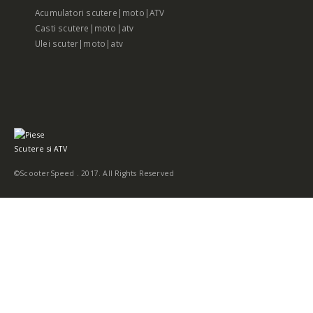
Acumulatori scutere|moto|ATV
Casti scutere|moto|atv
Ulei scuter|moto|atv
©ScooterSpeed . 2017. All Rights Reserved
Tocmai ați adăugat acest produs în coș:
Vezi coș
Continua
Romanian
Romanian