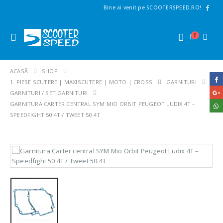
Bine ai venit pe SCOOTERSPEED.RO!
ACASĂ
SHOP
1. PIESE SCUTERE | MAXISCUTERE | MOTO | CROSS
GARNITURI
GARNITURI / SET GARNITURI
GARNITURA CARTER CENTRAL SYM MIO ORBIT PEUGEOT LUDIX 4T –
SPEEDFIGHT 50 4T / TWEET 50 4T