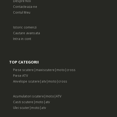
Despre Noi
Contacteaza-ne
Contul Meu
Istoric comenzi
Cautare avansata
Intra in cont
TOP CATEGORII
Piese scutere|maxiscutere|moto|cross
Piese ATV
Anvelope scutere|atv|moto|cross
Acumulatori scutere|moto|ATV
Casti scutere|moto|atv
Ulei scuter|moto|atv