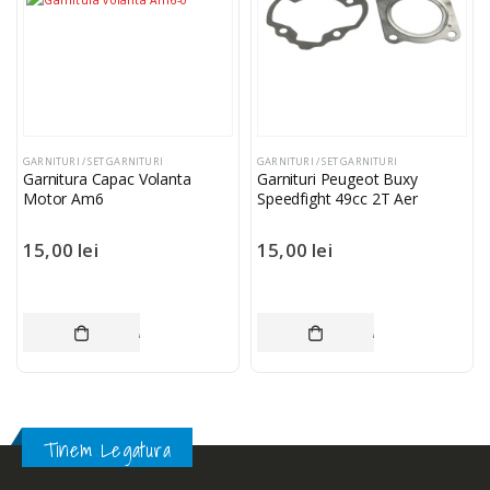
GARNITURI / SET GARNITURI
GARNITURI / SET GARNITURI
Garnitura Capac Volanta
Garnituri Peugeot Buxy
Motor Am6
Speedfight 49cc 2T Aer
15,00
lei
15,00
lei
MULT
ADAUGĂ ÎN COȘ
ADAUGĂ ÎN COȘ
Tinem Legatura