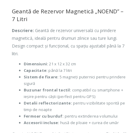
Geantă de Rezervor Magnetică „NOEND” –
7 Litri
Descriere:
Geantă de rezervor universală cu prindere
magnetică, ideală pentru drumuri zilnice sau ture lungi.
Design compact și funcțional, cu spațiu ajustabil până la 7
litri.
Dimensiuni:
21 x 12 x 32 cm
Capacitate:
până la 7 litri
Sistem de fixare:
5 magneți puternici pentru prindere
sigură
Buzunar frontal tactil:
compatibil cu smartphone +
ieșire pentru căști (perfect pentru GPS)
Detalii reflectorizante:
pentru vizibilitate sporită pe
timp de noapte
Fermoar cu burduf:
pentru extinderea volumului
Accesorii incluse:
husă de ploaie + curea de umăr