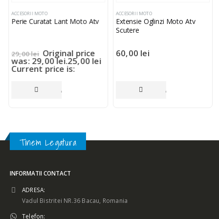
ACCESORII MOTO
ACCESORII MOTO
Perie Curatat Lant Moto Atv
Extensie Oglinzi Moto Atv
Scutere
Original price
60,00
lei
29,00
lei
was: 29,00 lei.
25,00
lei
Current price is:
25,00 lei.
ADAUGĂ ÎN COȘ
ADAUGĂ ÎN COȘ
Tinem Legatura
INFORMATII CONTACT
ADRESA:
Vadul Bistritei NR.36 Bacau, Romania
Telefon: