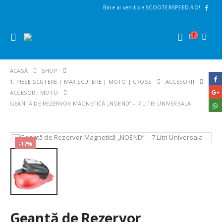
Bine ai venit pe SCOOTERSPEED.RO!
ACASĂ
SHOP
1. PIESE SCUTERE | MAXISCUTERE | MOTO | CROSS
ACCESORII
ACCESORII MOTO
GEANTĂ DE REZERVOR MAGNETICĂ „NOEND” – 7 LITRI UNIVERSALA
-17%
Geantă de Rezervor