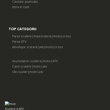
Cautare avansata
Intra in cont
TOP CATEGORII
Piese scutere|maxiscutere|moto|cross
Piese ATV
Anvelope scutere|atv|moto|cross
Acumulatori scutere|moto|ATV
Casti scutere|moto|atv
Ulei scuter|moto|atv