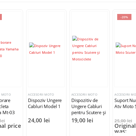
-20%
I MOTO
ACCESORII MOTO
ACCESORII MOTO
ACCESORII M
orare
Dispoziv Ungere
Dispozitiv de
Suport N
leta
Cabluri Model 1
Ungere Cabluri
Atv Moto 
 Mt-03
pentru Scutere și
Motociclete
24,00
lei
19,00
lei
lei
25,00
lei
nal price
Original
was: