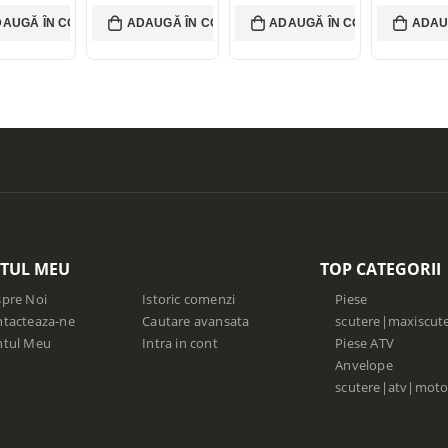
 lei.
25,00 lei
00
lei
20,00
le
AUGĂ ÎN COȘ
ADAUGĂ ÎN COȘ
ADAUGĂ ÎN COȘ
ADAU
nt price
Current
5,00 lei.
is: 20,00
TUL MEU
TOP CATEGORII
pre Noi
Istoric comenzi
Piese
tacteaza-ne
Cautare avansata
scutere|maxiscut
ntul Meu
Intra in cont
Piese ATV
Anvelope
scutere|atv|moto