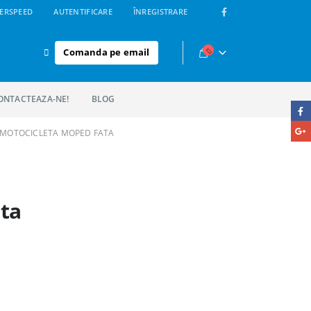
ERSPEED
AUTENTIFICARE
ÎNREGISTRARE
Comanda pe email
ONTACTEAZA-NE!
BLOG
MOTOCICLETA MOPED FATA
ta