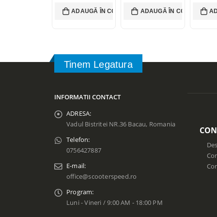
55,00 lei.
558,00
45,00
lei
495,
ADAUGĂ ÎN COȘ
ADAUGĂ ÎN COȘ
AD
Current price
Curre
is: 45,00 lei.
is: 49
Tinem Legatura
INFORMATII CONTACT
ADRESA:
Vadul Bistritei NR.36 Bacau, Romania
CON
Telefon:
Des
0756427887
Con
E-mail:
Co
office@scooterspeed.ro
Program:
Luni - Vineri / 9:00 AM - 18:00 PM