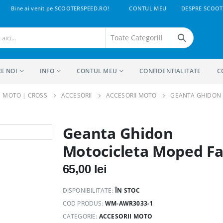
Bine ai venit pe SCOOTERSPEED.RO!
CONTUL MEU
DESPRE SCOOT
E NOI
INFO
CONTUL MEU
CONFIDENTIALITATE
C
 | MOTO | CROSS
ACCESORII
ACCESORII MOTO
GEANTA GHIDON 
Geanta Ghidon
Motocicleta Moped Fa
65,00
lei
DISPONIBILITATE:
ÎN STOC
COD PRODUS:
WM-AWR3033-1
CATEGORIE:
ACCESORII MOTO