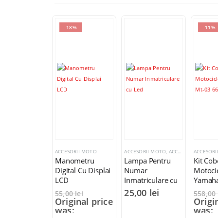
-18%
-11%
ACCESORII MOTO
ACCESORII MOTO
,
ACCESORII ATV
ACCESORI
Manometru
Lampa Pentru
Kit Cob
Digital Cu Displai
Numar
Motocic
LCD
Inmatriculare cu
Yamaha
Led
660
25,00
lei
55,00
lei
558,00
Original price
Origi
was:
was: