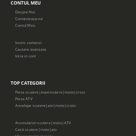
CONTUL MEU
Despre Noi
Contacteaza-ne
Contul Meu
Istoric comenzi
Cautare avansata
Intra in cont
TOP CATEGORII
Piese scutere|maxiscutere|moto|cross
Piese ATV
Anvelope scutere|atv|moto|cross
Acumulatori scutere|moto|ATV
Casti scutere|moto|atv