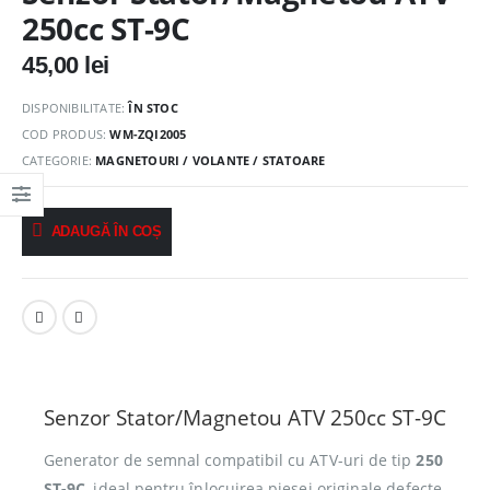
250cc ST-9C
45,00
lei
DISPONIBILITATE:
ÎN STOC
COD PRODUS:
WM-ZQI2005
CATEGORIE:
MAGNETOURI / VOLANTE / STATOARE
ADAUGĂ ÎN COȘ
Senzor Stator/Magnetou ATV 250cc ST-9C
Generator de semnal compatibil cu ATV-uri de tip
250
ST-9C
, ideal pentru înlocuirea piesei originale defecte.