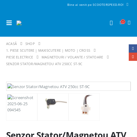
Bine ai venit pe SCOOTERSPEED.RO!
ACASĂ
SHOP
1. PIESE SCUTERE | MAXISCUTERE | MOTO | CROSS
PIESE ELECTRICE
MAGNETOURI / VOLANTE / STATOARE
SENZOR STATOR/MAGNETOU ATV 250CC ST-9C
Senzor Stator/Magnetou ATV