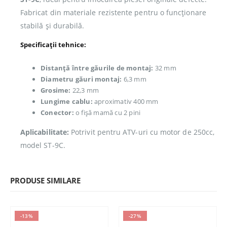
Fabricat din materiale rezistente pentru o funcționare
stabilă și durabilă.
Specificații tehnice:
Distanță între găurile de montaj:
32 mm
Diametru găuri montaj:
6,3 mm
Grosime:
22,3 mm
Lungime cablu:
aproximativ 400 mm
Conector:
o fișă mamă cu 2 pini
Aplicabilitate:
Potrivit pentru ATV-uri cu motor de 250cc,
model ST-9C.
PRODUSE SIMILARE
-13%
-27%