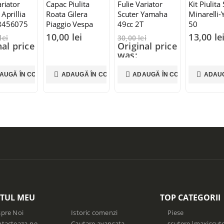
ariator
Capac Piulita
Fulie Variator
Kit Piulita
 Aprillia
Roata Gilera
Scuter Yamaha
Minarelli
8456075
Piaggio Vespa
49cc 2T
50
10,00
lei
13,00
le
lei
30,00
lei
nal price
Original price
was:
 lei.
30,00 lei.
00
lei
25,00
lei
AUGĂ ÎN COȘ
ADAUGĂ ÎN COȘ
ADAUGĂ ÎN COȘ
ADAUG
nt price
Current price
9,00 lei.
is: 25,00 lei.
TUL MEU
TOP CATEGORII
pre Noi
Istoric comenzi
Piese
tacteaza-ne
Cautare avansata
scutere|maxiscut