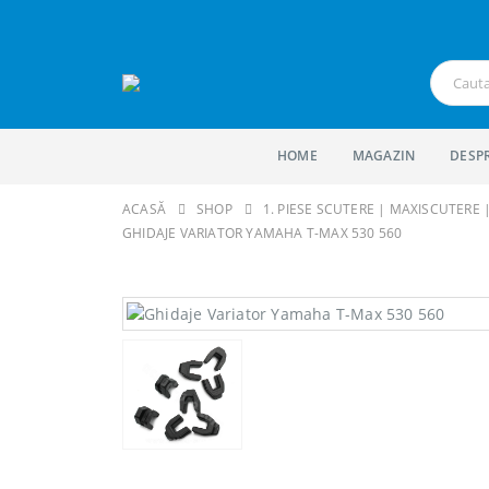
HOME
MAGAZIN
DESP
ACASĂ
SHOP
1. PIESE SCUTERE | MAXISCUTERE
GHIDAJE VARIATOR YAMAHA T-MAX 530 560