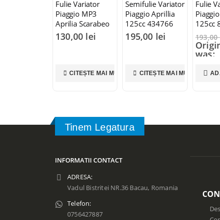
Fulie Variator
Semifulie Variator
Fulie V
Piaggio MP3
Piaggio Aprillia
Piaggio
Aprilia Scarabeo
125cc 434766
125cc 
400 500cc
130,00
lei
195,00
lei
193,00
832697
Origi
was:
193,00
159,
CITEȘTE MAI MULT
CITEȘTE MAI MULT
AD
Curre
is: 15
Tinem Legatura
INFORMATII CONTACT
ADRESA:
Vadul Bistritei NR.36 Bacau, Romania
CON
Telefon:
Des
0756427887
Con