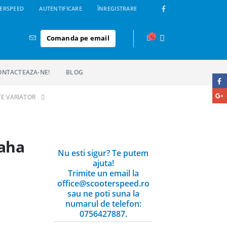
ERSPEED
AUTENTIFICARE
ÎNREGISTRARE
Comanda pe email
ONTACTEAZA-NE!
BLOG
E VARIATOR
maha
Nu esti sigur? Te putem
ajuta!
Trimite un email la
office@scooterspeed.ro
sau ne poti suna la
numarul de telefon:
0756427887.