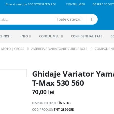
Bine ai venit pe SCOOTERSPEED.RO!
CONTUL MEU
DESPRE SCOOT
RE NOI
INFO
CONTUL MEU
CONFIDENTIALITATE
C
 | MOTO | CROSS
AMBREIAJE VARIATOARE CURELE ROLE
COMPONENT
Ghidaje Variator Ya
T-Max 530 560
70,00
lei
DISPONIBILITATE:
ÎN STOC
COD PRODUS:
TNT-289005D