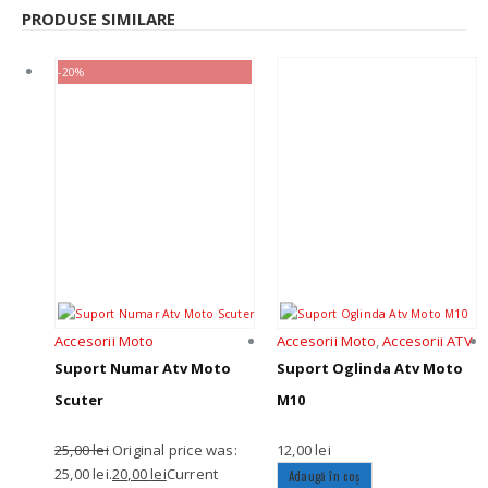
PRODUSE SIMILARE
-20%
Accesorii Moto
Accesorii Moto
,
Accesorii ATV
Suport Numar Atv Moto
Suport Oglinda Atv Moto
Scuter
M10
25,00
lei
Original price was:
12,00
lei
25,00 lei.
20,00
lei
Current
Adaugă în coș