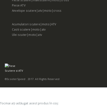
Piese ATV
Anvelope scutere|atv|moto|cross
Acumulatori scutere|moto|ATV
Casti scutere|moto|atv
Ulei scuter|moto|atv
©ScooterSpeed . 2017. All Rights Reserved
Tocmai ați adăugat acest produs în coș: