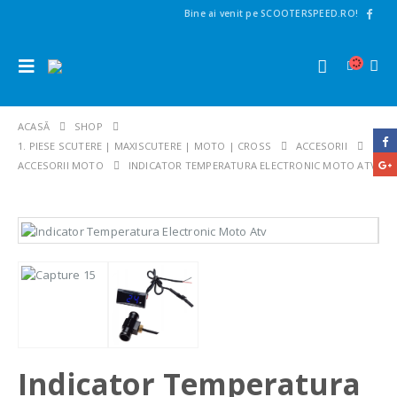
Bine ai venit pe SCOOTERSPEED.RO!
ACASĂ
SHOP
1. PIESE SCUTERE | MAXISCUTERE | MOTO | CROSS
ACCESORII
ACCESORII MOTO
INDICATOR TEMPERATURA ELECTRONIC MOTO ATV
Indicator Temperatura