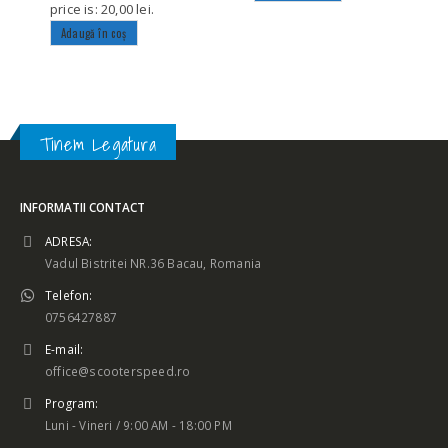
price is: 20,00 lei.
Adaugă în coș
Tinem Legatura
INFORMATII CONTACT
ADRESA:
Vadul Bistritei NR.36 Bacau, Romania
Telefon:
0756427887
E-mail:
office@scooterspeed.ro
Program:
Luni - Vineri / 9:00 AM - 18:00 PM