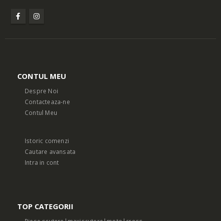
CONTUL MEU
Despre Noi
Contacteaza-ne
Contul Meu
Istoric comenzi
Cautare avansata
Intra in cont
TOP CATEGORII
Piese scutere|maxiscutere|moto|cross