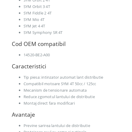
SYM Orbit 2 4T
SYM Orbit 3 4T
SYM Fiddle 2 4T
SYM Mio 4T
SYM Jet 4 4T
SYM Symphony SR 4T
Cod OEM compatibil
14520-BE2-A00
Caracteristici
Tip piesa: intinzator automat lant distributie
Compatibil motoare SYM 4T 50cc / 125cc
Mecanism de tensionare automata
Reduce zgomotul lantului de distributie
Montaj direct fara modificari
Avantaje
Previne sarirea lantului de distributie
Protejeaza axul cu came si patinele