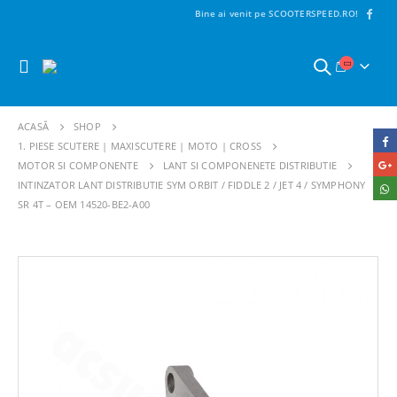
Bine ai venit pe SCOOTERSPEED.RO!
ACASĂ
SHOP
1. PIESE SCUTERE | MAXISCUTERE | MOTO | CROSS
MOTOR SI COMPONENTE
LANT SI COMPONENETE DISTRIBUTIE
INTINZATOR LANT DISTRIBUTIE SYM ORBIT / FIDDLE 2 / JET 4 / SYMPHONY
SR 4T – OEM 14520-BE2-A00