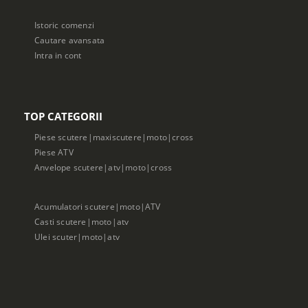
Istoric comenzi
Cautare avansata
Intra in cont
TOP CATEGORII
Piese scutere|maxiscutere|moto|cross
Piese ATV
Anvelope scutere|atv|moto|cross
Acumulatori scutere|moto|ATV
Casti scutere|moto|atv
Ulei scuter|moto|atv