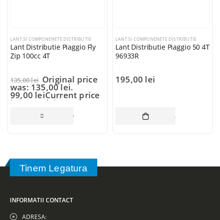
LANT SI COMPONENETE DISTRIBUTIE
LANT SI COMPONENETE DISTRIBUTIE
Lant Distributie Piaggio Fly
Lant Distributie Piaggio 50 4T
Zip 100cc 4T
96933R
Original price
195,00
lei
135,00
lei
was: 135,00 lei.
99,00
lei
Current price
is: 99,00 lei.
COȘ
CITEȘTE MAI MULT
ADAUGĂ ÎN CO
Tinem Legatura
INFORMATII CONTACT
ADRESA: