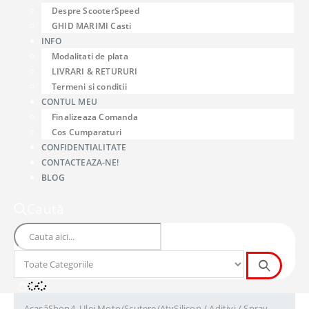
Despre ScooterSpeed
GHID MARIMI Casti
INFO
Modalitati de plata
LIVRARI & RETURURI
Termeni si conditii
CONTUL MEU
Finalizeaza Comanda
Cos Cumparaturi
CONFIDENTIALITATE
CONTACTEAZA-NE!
BLOG
Caută
Acasă
Shop
4. Ulei Moto/Scutere/Atv
Silicon / Aditivi / Spray