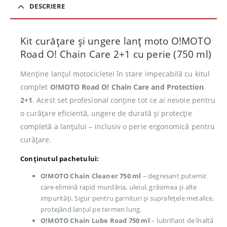
DESCRIERE
Kit curățare și ungere lanț moto O!MOTO
Road O! Chain Care 2+1 cu perie (750 ml)
Menține lanțul motocicletei în stare impecabilă cu kitul
complet
O!MOTO Road O! Chain Care and Protection
2+1
. Acest set profesional conține tot ce ai nevoie pentru
o curățare eficientă, ungere de durată și protecție
completă a lanțului – inclusiv o perie ergonomică pentru
curățare.
Conținutul pachetului:
O!MOTO Chain Cleaner 750 ml
– degresant puternic
care elimină rapid murdăria, uleiul, grăsimea și alte
impurități. Sigur pentru garnituri și suprafețele metalice,
protejând lanțul pe termen lung.
O!MOTO Chain Lube Road 750 ml
– lubrifiant de înaltă