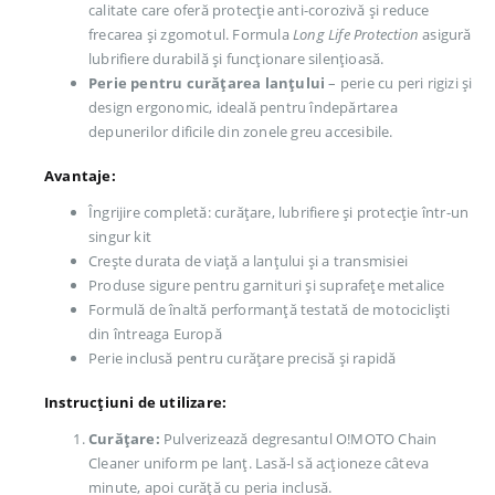
calitate care oferă protecție anti-corozivă și reduce
frecarea și zgomotul. Formula
Long Life Protection
asigură
lubrifiere durabilă și funcționare silențioasă.
Perie pentru curățarea lanțului
– perie cu peri rigizi și
design ergonomic, ideală pentru îndepărtarea
depunerilor dificile din zonele greu accesibile.
Avantaje:
Îngrijire completă: curățare, lubrifiere și protecție într-un
singur kit
Crește durata de viață a lanțului și a transmisiei
Produse sigure pentru garnituri și suprafețe metalice
Formulă de înaltă performanță testată de motocicliști
din întreaga Europă
Perie inclusă pentru curățare precisă și rapidă
Instrucțiuni de utilizare:
Curățare:
Pulverizează degresantul O!MOTO Chain
Cleaner uniform pe lanț. Lasă-l să acționeze câteva
minute, apoi curăță cu peria inclusă.