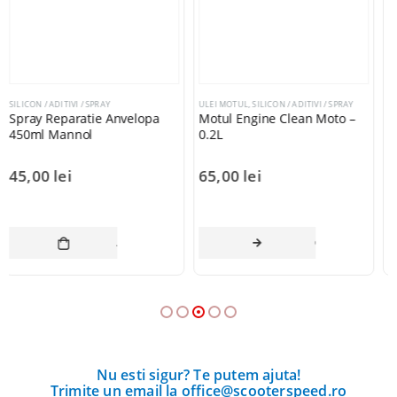
ULEI MOTUL
,
SILICON / ADITIVI / SPRAY
SILICON / ADITIVI / SPRAY
Motul Engine Clean Moto –
Spray Motul C2+ Chain Lube
0.2L
Road+ (DE) – 0.4L
65,00
lei
68,00
lei
COȘ
CITEȘTE MAI MULT
ADAUGĂ ÎN CO
Nu esti sigur? Te putem ajuta!
Trimite un email la office@scooterspeed.ro