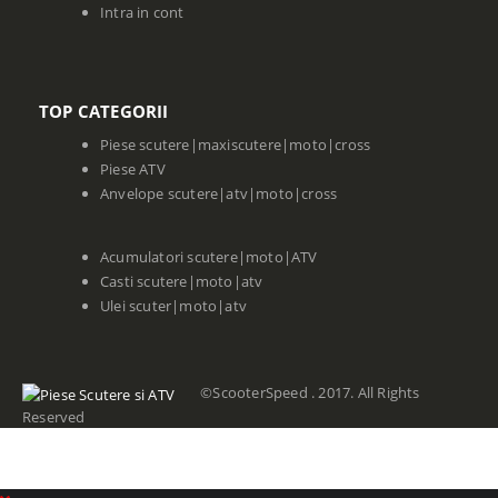
Intra in cont
TOP CATEGORII
Piese scutere|maxiscutere|moto|cross
Piese ATV
Anvelope scutere|atv|moto|cross
Acumulatori scutere|moto|ATV
Casti scutere|moto|atv
Ulei scuter|moto|atv
©ScooterSpeed . 2017. All Rights
Reserved