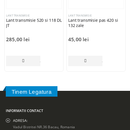
LANT TRANSMISIE
LANT TRANSMISIE
Lant transmisie 520 si 118 DL
Lant transmisie pas 420 si
JT
132 zale
285,00
lei
45,00
lei
COȘ
ADAUGĂ ÎN COȘ
ADAUGĂ ÎN COȘ
Tinem Legatura
INFORMATII CONTACT
ADRESA:
Vadul Bistritei NR.36 Bacau, Romania