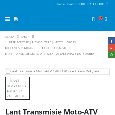
Bine ai venit pe SCOOTERSPEED.RO!
ACASĂ
SHOP
1. PIESE SCUTERE | MAXISCUTERE | MOTO | CROSS
KIT LANT SI PINIOANE
LANT TRANSMISIE
LANT TRANSMISIE MOTO-ATV 428H 120 ZALE HEAVY DUTY AURIU
Lant Transmisie Moto-ATV