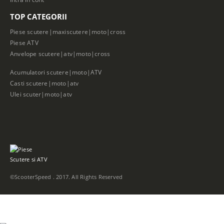
TOP CATEGORII
Piese scutere|maxiscutere|moto|cross
Piese ATV
Anvelope scutere|atv|moto|cross
Acumulatori scutere|moto|ATV
Casti scutere|moto|atv
Ulei scuter|moto|atv
©ScooterSpeed . 2017. All Rights Reserved