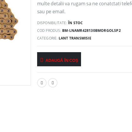
multe detalii va rugam sa ne conatctati telef
sau pe email.
DISPONIBILITATE:
ÎN STOC
COD PRODUS:
BM-LNAMR428130BMORGOLSP2
CATEGORIE:
LANT TRANSMISIE
ADAUGĂ ÎN COȘ