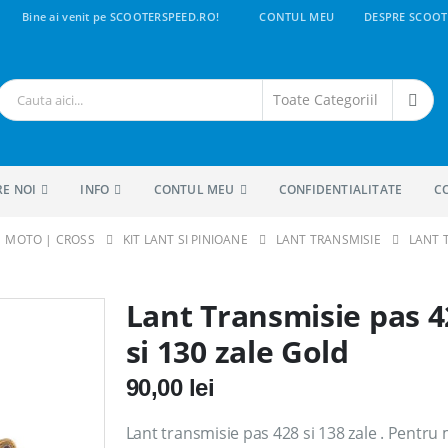
Bine ai venit pe SCOOTERSPEED.RO!
CONTUL MEU
DESPRE SCOOT
RE NOI
INFO
CONTUL MEU
CONFIDENTIALITATE
C
 | MOTO | CROSS
KIT LANT SI PINIOANE
LANT TRANSMISIE
LANT 
Lant Transmisie pas 4
si 130 zale Gold
90,00
lei
Lant transmisie pas 428 si 138 zale . Pentru 