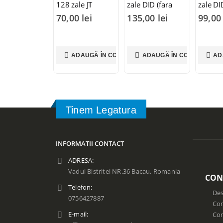
128 zale JT
zale DID (fara
zale DI
oring)
ORING 
70,00
lei
135,00
lei
99,0
ADAUGĂ ÎN COȘ
ADAUGĂ ÎN COȘ
AD
Tinem Legatura
INFORMATII CONTACT
ADRESA:
Vadul Bistritei NR.36 Bacau, Romania
CON
Telefon:
Des
0756427887
Con
E-mail:
Co