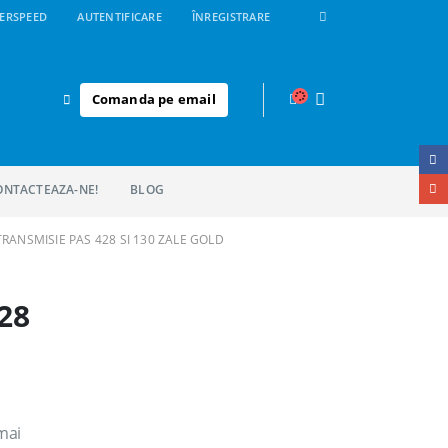
ERSPEED
AUTENTIFICARE
ÎNREGISTRARE
Comanda pe email
ONTACTEAZA-NE!
BLOG
TRANSMISIE PAS 428 SI 130 ZALE GOLD
28
mai