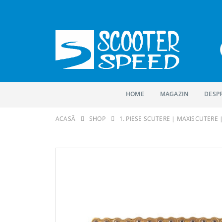
HOME
MAGAZIN
DESP
ACASĂ
SHOP
1. PIESE SCUTERE | MAXISCUTERE