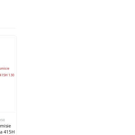
SIE
LANT TRANSMISIE
LANT TRANSMISIE
LANT TRANSMISIE
smisie
Lant Transmisie
Lant transmisie
Lant transmis
ta 415H
Motocicleta 415H
pas 428 si 134
pas 428 si 1