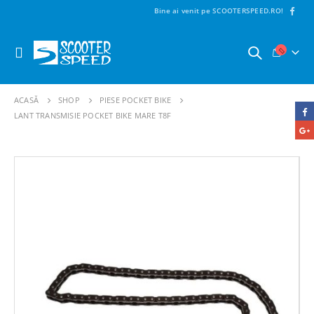
Bine ai venit pe SCOOTERSPEED.RO!
ACASĂ
SHOP
PIESE POCKET BIKE
LANT TRANSMISIE POCKET BIKE MARE T8F