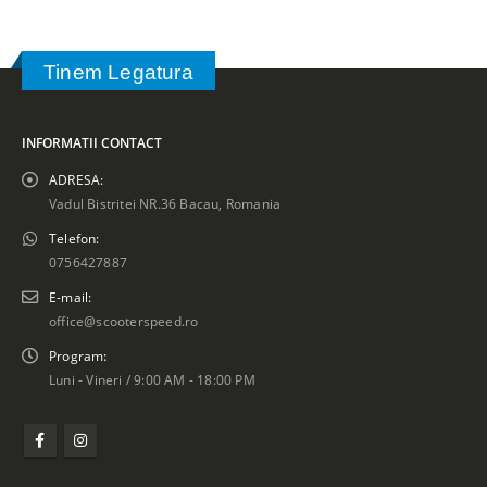
Tinem Legatura
INFORMATII CONTACT
ADRESA:
Vadul Bistritei NR.36 Bacau, Romania
Telefon:
0756427887
E-mail:
office@scooterspeed.ro
Program:
Luni - Vineri / 9:00 AM - 18:00 PM