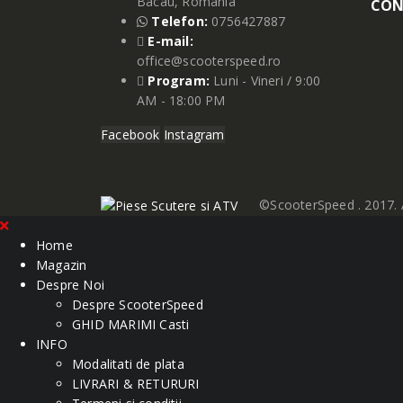
Bacau, Romania
CON
Telefon:
0756427887
E-mail:
office@scooterspeed.ro
Program:
Luni - Vineri / 9:00
AM - 18:00 PM
Facebook
Instagram
©ScooterSpeed . 2017. A
Home
Magazin
Despre Noi
Despre ScooterSpeed
GHID MARIMI Casti
INFO
Modalitati de plata
LIVRARI & RETURURI