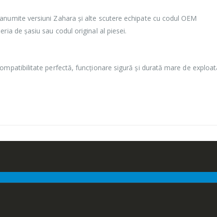
anumite versiuni Zahara și alte scutere echipate cu codul OEM
ria de șasiu sau codul original al piesei.
ompatibilitate perfectă, funcționare sigură și durată mare de exploat