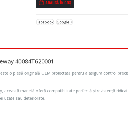
ADAUGĂ ÎN COȘ
Facebook
Google +
Keeway 40084T620001
este o piesă originală OEM proiectată pentru a asigura control precis
 această manetă oferă compatibilitate perfectă și rezistență ridicat
esei uzate sau deteriorate.