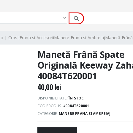
to | Cross
Frana si Accesorii
Manere Frana si Ambreiaj
Manetă Frână
Manetă Frână Spate
Originală Keeway Zah
40084T620001
40,00
lei
DISPONIBILITATE:
ÎN STOC
COD PRODUS:
40084T620001
CATEGORIE:
MANERE FRANA SI AMBREIAJ