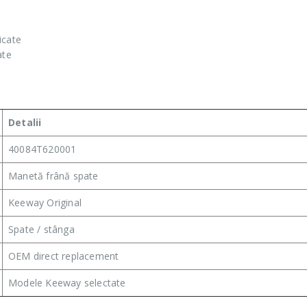
icate
ate
Detalii
40084T620001
Manetă frână spate
Keeway Original
Spate / stânga
OEM direct replacement
Modele Keeway selectate