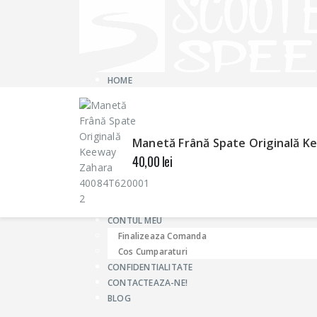
HOME
MAGAZIN
DESPRE NOI
Despre ScooterSpeed
Manetă Frână Spate Originală 
GHID MARIMI Casti
40,00
lei
INFO
Modalitati de plata
LIVRARI & RETURURI
Termeni si conditii
CONTUL MEU
Finalizeaza Comanda
Cos Cumparaturi
CONFIDENTIALITATE
CONTACTEAZA-NE!
BLOG