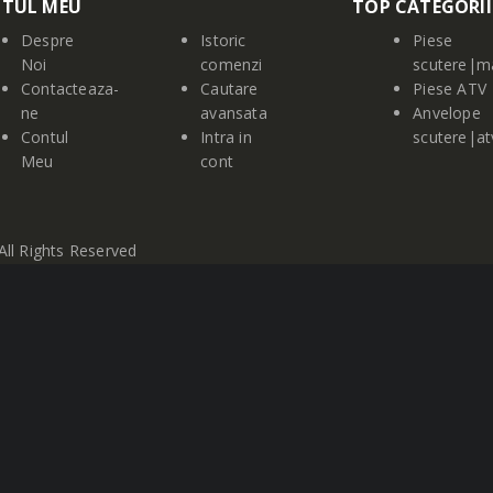
TUL MEU
TOP CATEGORII
Despre
Istoric
Piese
Noi
comenzi
scutere|m
Contacteaza-
Cautare
Piese ATV
ne
avansata
Anvelope
Contul
Intra in
scutere|a
Meu
cont
ll Rights Reserved