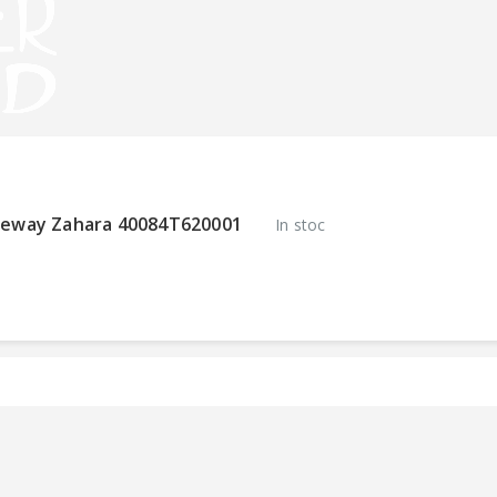
Keeway Zahara 40084T620001
In stoc