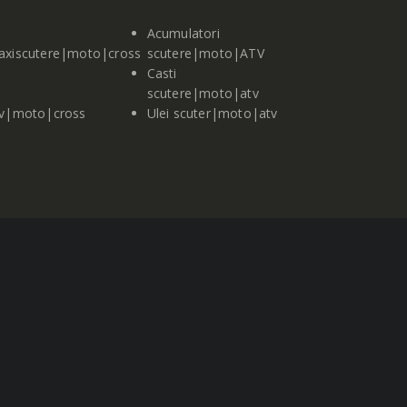
Acumulatori
axiscutere|moto|cross
scutere|moto|ATV
Casti
scutere|moto|atv
tv|moto|cross
Ulei scuter|moto|atv