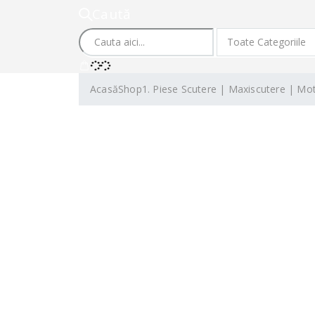
Caută
Acasă
Shop
1. Piese Scutere | Maxiscutere | Mo