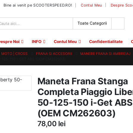
|
Bine ai venit pe SCOOTERSPEED.RO!
Contul Meu
Despre Sco
espre Noi
INFO
Contul Meu
Confidentialitate
C
 | MOTO | CROSS
FRANA SI ACCESORII
MANERE FRANA SI AMBREIAJ
125-150 I-GET ABS (OEM CM262603)
Maneta Frana Stanga
Completa Piaggio Libe
50-125-150 i-Get ABS
(OEM CM262603)
78,00
lei