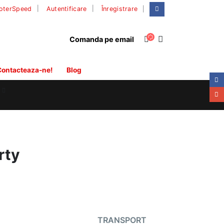
|
oterSpeed
Autentificare
Înregistrare
Comanda pe email
ontacteaza-ne!
Blog
rty
TRANSPORT