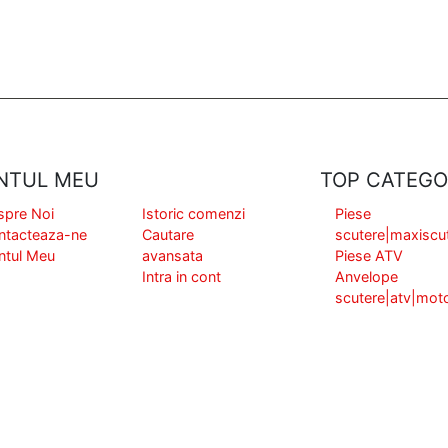
NTUL MEU
TOP CATEGO
spre Noi
Istoric comenzi
Piese
ntacteaza-ne
Cautare
scutere|maxiscu
ntul Meu
avansata
Piese ATV
Intra in cont
Anvelope
scutere|atv|mot