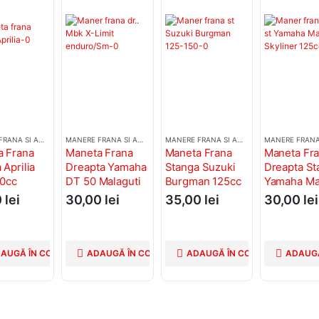
MANERE FRANA SI AMBREIAJ
MANERE FRANA SI AMBREIAJ
MANERE FRANA SI AMBREIAJ
a Frana
Maneta Frana
Maneta Frana
Maneta Fr
 Aprilia
Dreapta Yamaha
Stanga Suzuki
Dreapta St
50cc
DT 50 Malaguti
Burgman 125cc
Yamaha Ma
XSM AM6
150cc 400cc
Skyliner 1
0
lei
30,00
lei
35,00
lei
30,00
lei
150cc
AUGĂ ÎN COȘ
ADAUGĂ ÎN COȘ
ADAUGĂ ÎN COȘ
ADAUGĂ