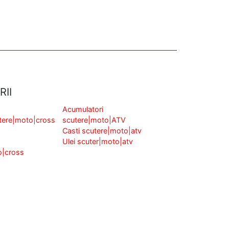
RII
Acumulatori
tere|moto|cross
scutere|moto|ATV
Casti scutere|moto|atv
Ulei scuter|moto|atv
o|cross