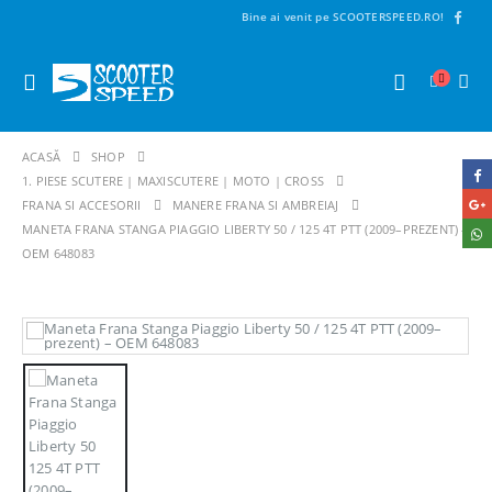
Bine ai venit pe SCOOTERSPEED.RO!
ACASĂ
SHOP
1. PIESE SCUTERE | MAXISCUTERE | MOTO | CROSS
FRANA SI ACCESORII
MANERE FRANA SI AMBREIAJ
MANETA FRANA STANGA PIAGGIO LIBERTY 50 / 125 4T PTT (2009–PREZENT) –
OEM 648083