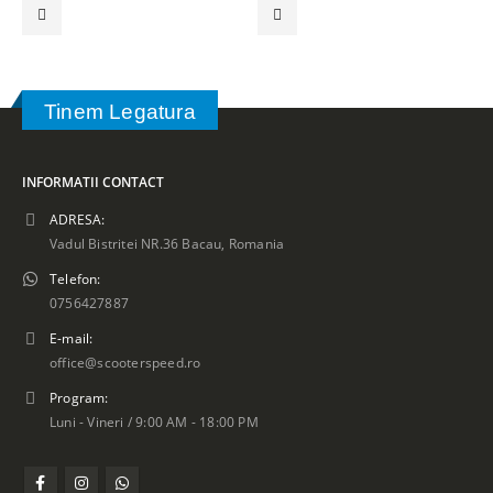
Tinem Legatura
INFORMATII CONTACT
ADRESA:
Vadul Bistritei NR.36 Bacau, Romania
Telefon:
0756427887
E-mail:
office@scooterspeed.ro
Program:
Luni - Vineri / 9:00 AM - 18:00 PM