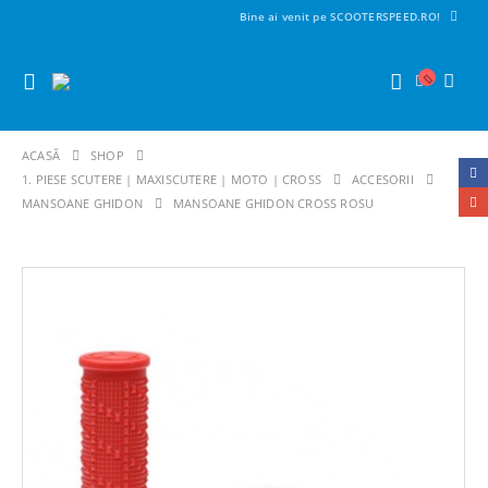
Bine ai venit pe SCOOTERSPEED.RO!
ACASĂ
SHOP
1. PIESE SCUTERE | MAXISCUTERE | MOTO | CROSS
ACCESORII
MANSOANE GHIDON
MANSOANE GHIDON CROSS ROSU