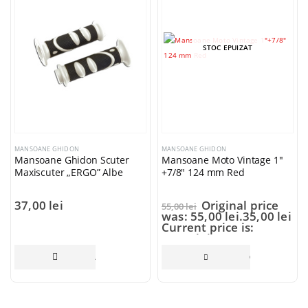
STOC EPUIZAT
MANSOANE GHIDON
MANSOANE GHIDON
Mansoane Ghidon Scuter
Mansoane Moto Vintage 1″
Maxiscuter „ERGO” Albe
+7/8″ 124 mm Red
37,00
lei
Original price
55,00
lei
was: 55,00 lei.
35,00
lei
Current price is:
35,00 lei.
ADAUGĂ ÎN COȘ
CITEȘTE MAI 