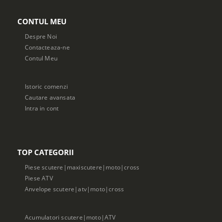
CONTUL MEU
Despre Noi
Contacteaza-ne
Contul Meu
Istoric comenzi
Cautare avansata
Intra in cont
TOP CATEGORII
Piese scutere|maxiscutere|moto|cross
Piese ATV
Anvelope scutere|atv|moto|cross
Acumulatori scutere|moto|ATV