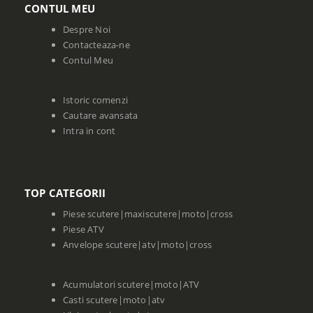
CONTUL MEU
Despre Noi
Contacteaza-ne
Contul Meu
Istoric comenzi
Cautare avansata
Intra in cont
TOP CATEGORII
Piese scutere|maxiscutere|moto|cross
Piese ATV
Anvelope scutere|atv|moto|cross
Acumulatori scutere|moto|ATV
Casti scutere|moto|atv