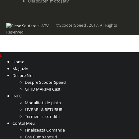
Ulei scuter|moto|atv
©ScooterSpeed . 2017. All Rights
Reserved
Home
Magazin
Despre Noi
Despre ScooterSpeed
GHID MARIMI Casti
INFO
Modalitati de plata
LIVRARI & RETURURI
Termeni si conditii
Contul Meu
Finalizeaza Comanda
Cos Cumparaturi