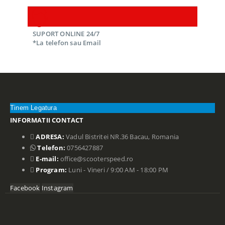
SUPORT ONLINE 24/7
*La telefon sau Email
Tinem Legatura
INFORMATII CONTACT
ADRESA:
Vadul Bistritei NR.36 Bacau, Romania
Telefon:
0756427887
E-mail:
office@scooterspeed.ro
Program:
Luni - Vineri / 9:00 AM - 18:00 PM
Facebook
Instagram