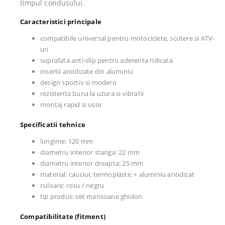
timpul condusului.
Caracteristici principale
compatibile universal pentru motociclete, scutere si ATV-
uri
suprafata anti-slip pentru aderenta ridicata
insertii anodizate din aluminiu
design sportiv si modern
rezistenta buna la uzura si vibratii
montaj rapid si usor
Specificatii tehnice
lungime: 120 mm
diametru interior stanga: 22 mm
diametru interior dreapta: 25 mm
material: cauciuc termoplastic + aluminiu anodizat
culoare: rosu / negru
tip produs: set mansoane ghidon
Compatibilitate (fitment)