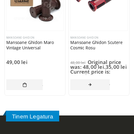
MANSOANE GHIDON
MANSOANE GHIDON
Mansoane Ghidon Maro
Mansoane Ghidon Scutere
Vintage Universal
Cosmic Rosu
49,00
lei
Original price
48,00
lei
was: 48,00 lei.
35,00
lei
Current price is:
35,00 lei.
AI MULT
ADAUGĂ ÎN COȘ
CITEȘTE MAI 
Tinem Legatura