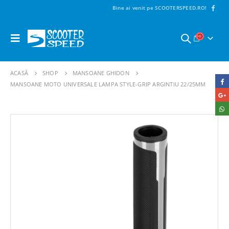
Bine ai venit pe SCOOTERSPEED.RO!
ACASĂ
SHOP
MANSOANE GHIDON
MANSOANE MOTO UNIVERSALE LAMPA STYLE-GRIP ARGINTIU 22/25MM