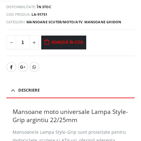
DISPONIBILITATE:
ÎN STOC
COD PRODUS:
LA-91751
CATEGORII:
MANSOANE SCUTER/MOTO/ATV
,
MANSOANE GHIDON
ADAUGĂ ÎN COȘ
DESCRIERE
Mansoane moto universale Lampa Style-
Grip argintiu 22/25mm
Mansoanele Lampa Style-Grip sunt proiectate pentru
motociclete, scutere si ATV-uri, oferind aderenta