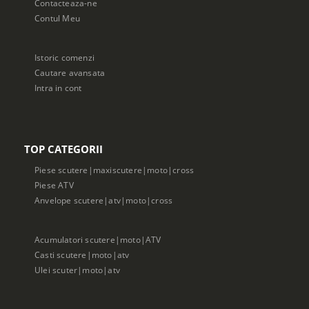
Contacteaza-ne
Contul Meu
Istoric comenzi
Cautare avansata
Intra in cont
TOP CATEGORII
Piese scutere|maxiscutere|moto|cross
Piese ATV
Anvelope scutere|atv|moto|cross
Acumulatori scutere|moto|ATV
Casti scutere|moto|atv
Ulei scuter|moto|atv