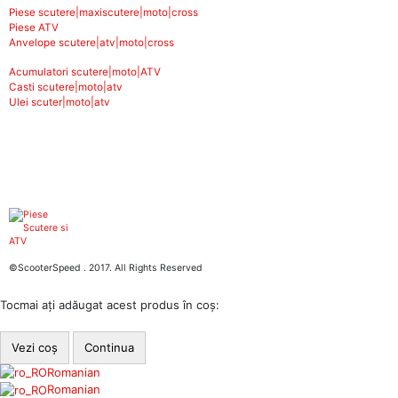
Piese scutere|maxiscutere|moto|cross
Piese ATV
Anvelope scutere|atv|moto|cross
Acumulatori scutere|moto|ATV
Casti scutere|moto|atv
Ulei scuter|moto|atv
©ScooterSpeed . 2017. All Rights Reserved
Tocmai ați adăugat acest produs în coș:
Vezi coș
Continua
Romanian
Romanian