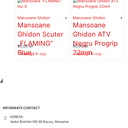
Mansoane Ghidon
Mansoane Ghidon
tv
Mansoane
Mansoane
grip
Ghidon Scuter
Ghidon ATV
„FLAMING”
Negru Progrip
35,00
lei
60,00
lei
Blue
22mm
Adaugă în coș
Adaugă în coș
Tinem Legatura
INFORMATII CONTACT
ADRESA:
Vadul Bistritei NR.36 Bacau, Romania