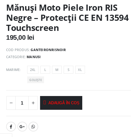
Mănuși Moto Piele Iron RIS
Negre – Protecții CE EN 13594
Touchscreen
195,00
lei
COD PRODUS:
GANTEIRONRISNOIR
CATEGORIE:
MANUSI
MARIME
2XL
L
M
S
XL
GOLEȘTE
ADAUGĂ ÎN COȘ