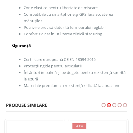
Zone elastice pentru libertate de mișcare
Compatibile cu smartphone și GPS fără scoaterea
mănușilor
Potrivire precisă datorită fermoarului reglabil
Confort ridicat în utilizarea zilnică și touring
Siguranță
Certificare europeană CE EN 13594:2015
Protecții rigide pentru articulații
Întărituri în palmă și pe degete pentru rezistență sporită
la uzură
Materiale premium cu rezistență ridicată la abraziune
PRODUSE SIMILARE
-41%