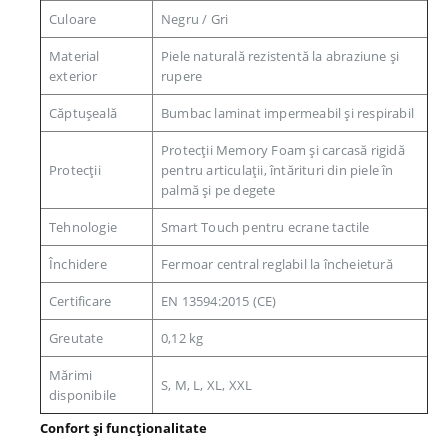
Culoare
Negru / Gri
Material
Piele naturală rezistentă la abraziune și
exterior
rupere
Căptușeală
Bumbac laminat impermeabil și respirabil
Protecții Memory Foam și carcasă rigidă
Protecții
pentru articulații, întărituri din piele în
palmă și pe degete
Tehnologie
Smart Touch pentru ecrane tactile
Închidere
Fermoar central reglabil la încheietură
Certificare
EN 13594:2015 (CE)
Greutate
0,12 kg
Mărimi
S, M, L, XL, XXL
disponibile
Confort și funcționalitate