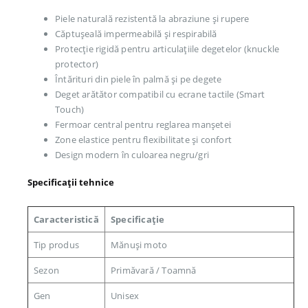
Piele naturală rezistentă la abraziune și rupere
Căptușeală impermeabilă și respirabilă
Protecție rigidă pentru articulațiile degetelor (knuckle
protector)
Întărituri din piele în palmă și pe degete
Deget arătător compatibil cu ecrane tactile (Smart
Touch)
Fermoar central pentru reglarea manșetei
Zone elastice pentru flexibilitate și confort
Design modern în culoarea negru/gri
Specificații tehnice
Caracteristică
Specificație
Tip produs
Mănuși moto
Sezon
Primăvară / Toamnă
Gen
Unisex