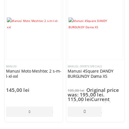
MANUSI
MANUSI
,
OFERTE SPECIALE
M
Manusi Moto Meshtec 2 s-m-
Manusi 4Square DANDY
M
l-xl-xxl
BURGUNDY Dama XS
B
145,00
lei
Original price
195,00
lei
1
was: 195,00 lei.
w
115,00
lei
Current
price is: 115,00 lei.
p
 MULT
SELECTEAZĂ OPȚIUNILE
ADAUGĂ ÎN COȘ