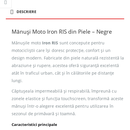
DESCRIERE
Mănuși Moto Iron RIS din Piele – Negre
Mănușile moto
Iron RIS
sunt concepute pentru
motocicliștii care își doresc protecție, confort și un
design modern. Fabricate din piele naturală rezistentă la
abraziune și rupere, acestea oferă siguranță excelentă
atât în traficul urban, cât și în călătoriile pe distanțe
lungi.
Căptușeala impermeabilă și respirabilă, împreună cu
zonele elastice și funcția touchscreen, transformă aceste
mănuși într-o alegere excelentă pentru utilizarea în
sezonul de primăvară și toamnă.
Caracteristici principale