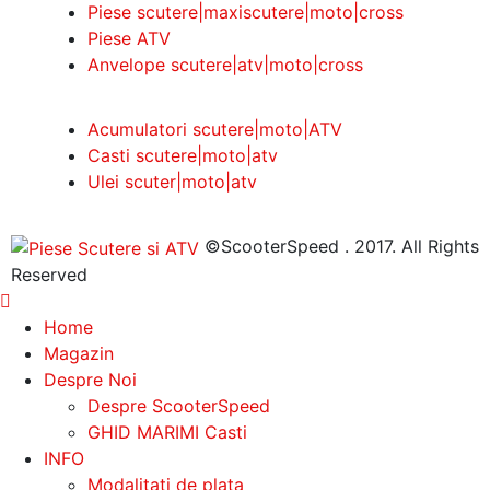
Piese scutere|maxiscutere|moto|cross
Piese ATV
Anvelope scutere|atv|moto|cross
Acumulatori scutere|moto|ATV
Casti scutere|moto|atv
Ulei scuter|moto|atv
©ScooterSpeed . 2017. All Rights
Reserved
Home
Magazin
Despre Noi
Despre ScooterSpeed
GHID MARIMI Casti
INFO
Modalitati de plata