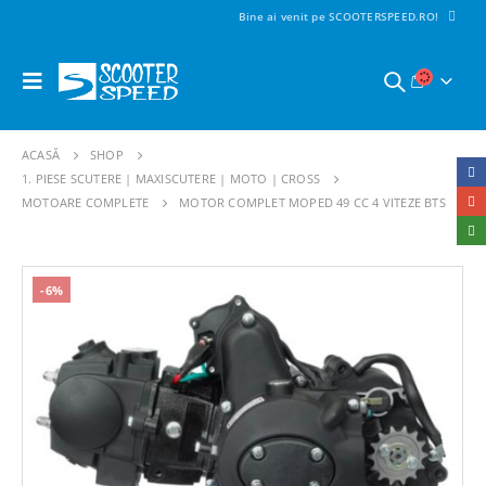
Bine ai venit pe SCOOTERSPEED.RO!
ACASĂ
SHOP
1. PIESE SCUTERE | MAXISCUTERE | MOTO | CROSS
MOTOARE COMPLETE
MOTOR COMPLET MOPED 49 CC 4 VITEZE BTS
-6%