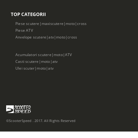
TOP CATEGORII
Piese scutere|maxiscutere|moto|cross
Piese ATV
Anvelope scutere|atv|moto|cross
Acumulatori scutere|moto|ATV
Casti scutere|moto|atv
Ulei scuter|moto|atv
©ScooterSpeed . 2017. All Rights Reserved