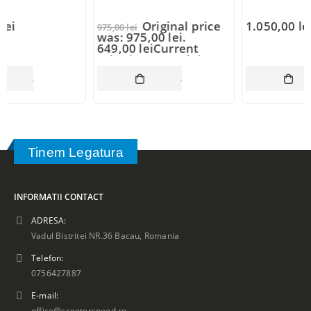
Original price
1.050,00
lei
975,00
lei
was: 975,00 lei.
649,00
lei
Current
price is: 649,00 lei.
COȘ
ADAUGĂ ÎN COȘ
ADAUGĂ ÎN CO
Tinem Legatura
INFORMATII CONTACT
ADRESA:
Vadul Bistritei NR.36 Bacau, Romania
Telefon:
0756427887
E-mail:
office@scooterspeed.ro