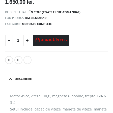
1.650,00 lei.
DISPONIBILITATE:
ÎN STOC (POATE FI PRE-COMANDAT)
COD PRODUS:
BM-SILMOR019
CATEGORIE:
MOTOARE COMPLETE
ADAUGĂ ÎN COȘ
DESCRIERE
Motor 49cc, viteze lungi, magneto 6 bobine, trepte 1-0-2-
3-4.
Setul include: capac de viteze, maneta de viteze, maneta